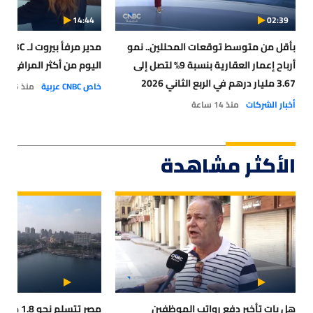
14:44
02:39
بأقل من متوسط توقعات المحللين.. نمو
م
أرباح إعمار العقارية بنسبة 9% لتصل إلى
اليوم من أكثر المرافئ أمان
3.67 مليار درهم في الربع الثاني 2026
خاص CNBC عربية
منذ 15 ساعة
أخبار الشركات
منذ 14 ساعة
الأكثر مشاهدة
هل بات تأخير دفع رواتب الموظفين
مصر تتسلم