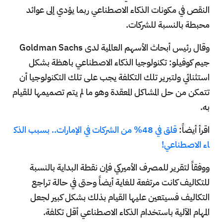
النقص في مكونات الذكاء الاصطناعي ربما يؤدي إلى عوائد
محبطة بالنسبة للشركات.
وقال رئيس أبحاث الأسهم العالمية لدى Goldman Sachs
جيم كوفيلو: تكنولوجيا الذكاء الاصطناعي باهظة بشكل
استثنائي ولتبرير تلك التكلفة يجب على تلك التكنولوجيا أن
تتمكن من حل المشاكل المعقدة وهو ما لم يتم تصميمها للقيام
به.
اقرأ أيضاً:
قلق في 48% من الشركات في الإمارات.. بسبب الذك
اء الاصطناعي!
ووفقاً لتقرير للمصرف الأميركي فإن نقطة البداية بالنسبة
للتكاليف كانت مرتفعة للغاية أيضاً وحتى في حالة تراجع
التكاليف فسيتعين عليها القيام بذلك بشكل كبير لجعل
المهام الآلية باستخدام الذكاء الاصطناعي أقل تكلفة.