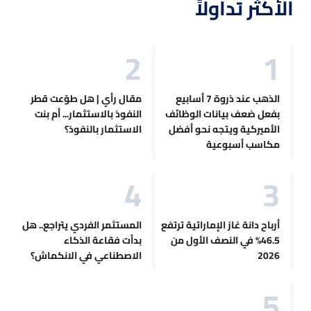
الأكثر تداولاً
الذهب عند ذروة 7 أسابيع
مقال رأي | هل طوّعت قطر
بفعل ضعف بيانات الوظائف
النفوذ بالاستثمار... أم بنت
الأميركية ويتجه نحو أفضل
الاستثمار بالنفوذ؟
مكاسب أسبوعية
أرباح دانة غاز الإماراتية ترتفع
المستثمر الفردي يتراجع.. هل
46.5% في النصف الأول من
بدأت فقاعة الذكاء
2026
الاصطناعي في الانكماش؟