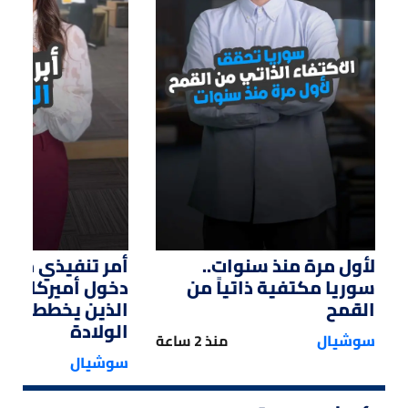
01:14
01:33
لأول مرة منذ سنوات..
أمر تنفيذي من ت
سوريا مكتفية ذاتياً من
دخول أميركا لل
القمح
الذين يخططون ل
الولادة
سوشيال
منذ 2 ساعة
سوشيال