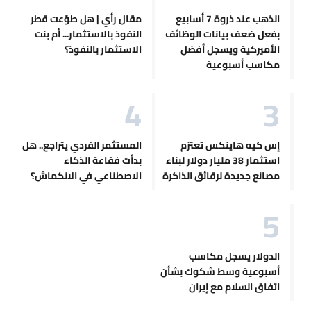
الذهب عند ذروة 7 أسابيع
مقال رأي | هل طوّعت قطر
بفعل ضعف بيانات الوظائف
النفوذ بالاستثمار... أم بنت
الأميركية ويسجل أفضل
الاستثمار بالنفوذ؟
مكاسب أسبوعية
إس كيه هاينكس تعتزم
المستثمر الفردي يتراجع.. هل
استثمار 38 مليار دولار لبناء
بدأت فقاعة الذكاء
مصانع جديدة لرقائق الذاكرة
الاصطناعي في الانكماش؟
الدولار يسجل مكاسب
أسبوعية وسط شكوك بشأن
اتفاق السلام مع إيران