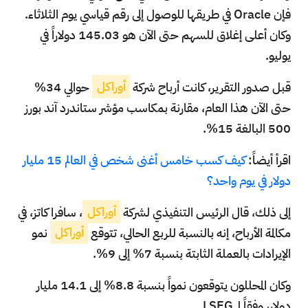
فإن Oracle في طريقها للوصول إلى رقم قياسي يوم الثلاثاء.
وكان أعلى إغلاق للسهم حتى الآن هو 145.03 دولاراً في
يوليو.
قبل صدور التقرير، كانت أرباح شركة
أوراكل
حوالي 34%
حتى الآن هذا العام، مقارنة بمكاسب مؤشر ستاندرد آند بورز
500 البالغة 15%.
اقرأ أيضاً:
كيف كسب خامس أغنى شخص في العالم 15 مليار
دولار في يوم واحد؟
إلى ذلك، قال الرئيس التنفيذي لشركة
أوراكل
، سافرا كاتز، في
مكالمة الأرباح، إنه بالنسبة للربع الحالي، تتوقع
أوراكل
نمو
الإيرادات بالعملة الثابتة بنسبة 7% إلى 9%.
وكان المحللون يتوقعون نمواً بنسبة 8.8% إلى 14.1 مليار
دولار، وفقاً لـ LSEG.