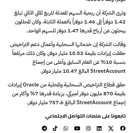
وترى الشركة أن ربحية السهم المعدلة للربع المالي الثاني تبلغ
1.42 دولاراً إلى 1.46 دولاراً بالعملة الثابتة. وكان المحللون
يبحثون عن أرباح قدرها 1.47 دولار للسهم الواحد.
وقالت الشركة إن خدماتها السحابية وأعمال دعم التراخيص
حققت إيرادات بقيمة 10.52 مليار دولار. وكان ذلك مرتفعاً
بنسبة 10% عن العام السابق وأعلى من إجماع
StreetAccount البالغ 10.47 مليار دولار.
حقق قطاع التراخيص السحابية والمحلية من Oracle إيرادات
بقيمة 870 مليون دولار أميركي، بزيادة قدرها 7% وأكثر من
إجماع StreetAccount البالغ 757.6 مليار دولار.
تابعونا على منصات التواصل الاجتماعي