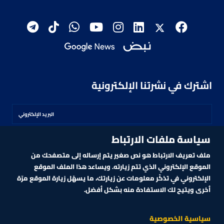
اشترك في نشرتنا الإلكترونية
سياسة ملفات الارتباط
اشترك
ملف تعريف الارتباط هو نص صغير يتم إرساله إلى متصفحك من
الموقع الإلكتروني الذي تتم زيارته. ويساعد هذا الملف الموقع
الإلكتروني في تذكّر معلومات عن زيارتك، ما يسهّل زيارة الموقع مرّة
أخرى ويتيح لك الاستفادة منه بشكل أفضل.
MARKET TECHNOLOGY POWERED BY ZAGTRADER
CNBCARABIA.COM. ALL RIGHTS RESERVED
2026
©
سياسية الخصوصية