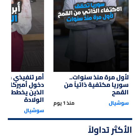
01:14
01:33
لأول مرة منذ سنوات..
أمر تنفيذي من ت
سوريا مكتفية ذاتياً من
دخول أميركا لل
القمح
الذين يخططون ل
الولادة
سوشيال
منذ 1 يوم
سوشيال
الأكثر تداولاً