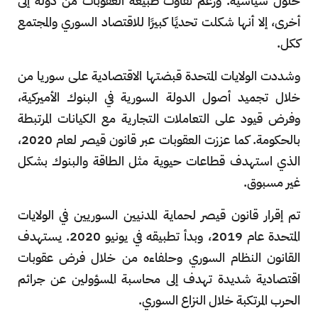
حلول سياسية. ورغم تفاوت طبيعة العقوبات من دولة إلى
أخرى، إلا أنها شكلت تحديًا كبيرًا للاقتصاد السوري والمجتمع
ككل.
وشددت الولايات المتحدة قبضتها الاقتصادية على سوريا من
خلال تجميد أصول الدولة السورية في البنوك الأميركية،
وفرض قيود على التعاملات التجارية مع الكيانات المرتبطة
بالحكومة. كما عززت العقوبات عبر قانون قيصر لعام 2020،
الذي استهدف قطاعات حيوية مثل الطاقة والبنوك بشكل
غير مسبوق.
تم إقرار قانون قيصر لحماية المدنيين السوريين في الولايات
المتحدة عام 2019، وبدأ تطبيقه في يونيو 2020. يستهدف
القانون النظام السوري وحلفاءه من خلال فرض عقوبات
اقتصادية شديدة تهدف إلى محاسبة المسؤولين عن جرائم
الحرب المرتكبة خلال النزاع السوري.