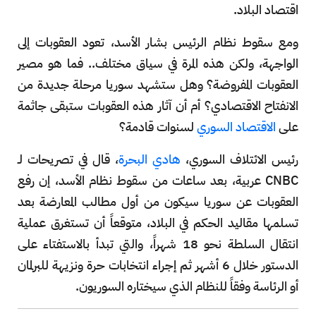
اقتصاد البلاد.
ومع سقوط نظام الرئيس بشار الأسد، تعود العقوبات إلى
الواجهة، ولكن هذه المرة في سياق مختلف.. فما هو مصير
العقوبات المفروضة؟ وهل ستشهد سوريا مرحلة جديدة من
الانفتاح الاقتصادي؟ أم أن آثار هذه العقوبات ستبقى جاثمة
على
الاقتصاد السوري
لسنوات قادمة؟
رئيس الائتلاف السوري،
هادي البحرة
، قال في تصريحات لـ
CNBC عربية، بعد ساعات من سقوط نظام الأسد، إن رفع
العقوبات عن سوريا سيكون من أول مطالب المعارضة بعد
تسلمها مقاليد الحكم في البلاد، متوقعاً أن تستغرق عملية
انتقال السلطة نحو 18 شهراً، والتي تبدأ بالاستفتاء على
الدستور خلال 6 أشهر ثم إجراء انتخابات حرة ونزيهة للبرلمان
أو الرئاسة وفقاً للنظام الذي سيختاره السوريون.