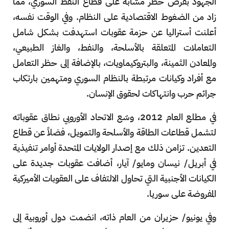
الجهود بفرض حظر مشابه على قطاع النفط السوري، مما
زاد من الضغوط الاقتصادية على النظام. وفي الوقت نفسه،
أعلنت أستراليا عن حزمة عقوبات استهدفت بشكل شامل
التعاملات المتعلقة بالأسلحة، والنفط، والغاز الطبيعي،
والمعادن الثمينة، والبتروكيماويات، بالإضافة إلى حظر التعامل
مع أفراد وكيانات مرتبطة بالنظام السوري ومتهمين بارتكاب
جرائم حرب وانتهاكات لحقوق الإنسان.
في مطلع العام 2012، وسّع الاتحاد الأوروبي نطاق عقوباته
لتشمل قطاعات الطاقة والأسلحة والتمويل، فضلاً عن قطاع
التعدين. تزامن ذلك مع إصدار الولايات المتحدة أوامر تنفيذية
في أبريل/ نيسان ومايو/ آيار، أضافت عقوبات جديدة على
الكيانات الأجنبية التي تحاول الالتفاف على العقوبات الأميركية
المفروضة على سوريا.
وفي يونيو/ حزيران من العام ذاته، انضمت دول أوروبية إلى