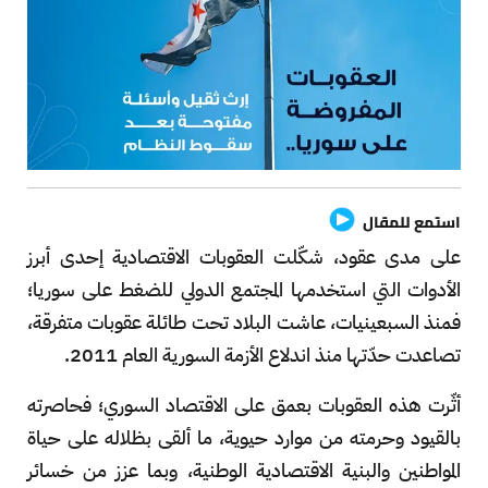
استمع للمقال
على مدى عقود، شكّلت العقوبات الاقتصادية إحدى أبرز
الأدوات التي استخدمها المجتمع الدولي للضغط على سوريا؛
فمنذ السبعينيات، عاشت البلاد تحت طائلة عقوبات متفرقة،
تصاعدت حدّتها منذ اندلاع الأزمة السورية العام 2011.
أثّرت هذه العقوبات بعمق على الاقتصاد السوري؛ فحاصرته
بالقيود وحرمته من موارد حيوية، ما ألقى بظلاله على حياة
المواطنين والبنية الاقتصادية الوطنية، وبما عزز من خسائر