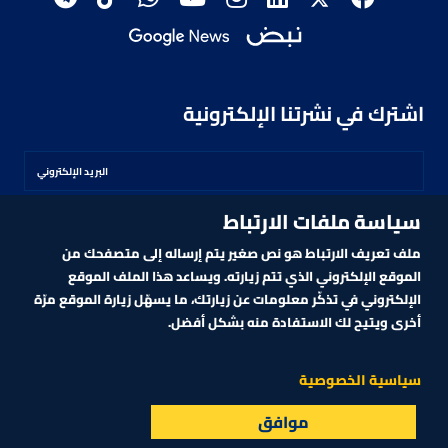
اشترك في نشرتنا الإلكترونية
سياسة ملفات الارتباط
اشترك
ملف تعريف الارتباط هو نص صغير يتم إرساله إلى متصفحك من
الموقع الإلكتروني الذي تتم زيارته. ويساعد هذا الملف الموقع
الإلكتروني في تذكّر معلومات عن زيارتك، ما يسهّل زيارة الموقع مرّة
أخرى ويتيح لك الاستفادة منه بشكل أفضل.
MARKET TECHNOLOGY POWERED BY ZAGTRADER
CNBCARABIA.COM. ALL RIGHTS RESERVED
2026
©
سياسية الخصوصية
موافق
البث المباشر
الأسواق
القائمة