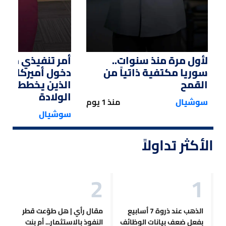
لأول مرة منذ سنوات..
أمر تنفيذي من ت
سوريا مكتفية ذاتياً من
دخول أميركا لل
القمح
الذين يخططون ل
الولادة
سوشيال
منذ 1 يوم
سوشيال
الأكثر تداولاً
الذهب عند ذروة 7 أسابيع
مقال رأي | هل طوّعت قطر
بفعل ضعف بيانات الوظائف
النفوذ بالاستثمار... أم بنت