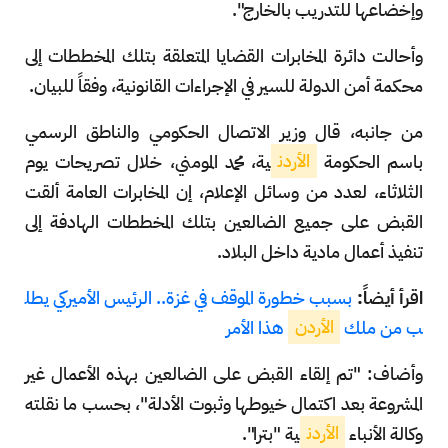
وإخضاعها للتدريب بالخارج".
وأحالت دائرة المخابرات القضايا المتعلقة بتلك المخططات إلى
محكمة أمن الدولة للسير في الإجراءات القانونية، وفقاً للبيان.
من جانبه، قال وزير الاتصال الحكومي والناطق الرسمي
باسم الحكومة
الأردن
ية، محمد المومني، خلال تصريحات يوم
الثلاثاء، لعدد من وسائل الإعلام، إن المخابرات العامة ألقت
القبض على جميع الضالعين بتلك المخططات الهادفة إلى
تنفيذ أعمال مادية داخل البلاد.
اقرأ أيضاً:
بسبب خطورة الموقف في غزة.. الرئيس الأميركي يطل
ب من ملك
الأردن
هذا الأمر
وأضاف: "تم إلقاء القبض على الضالعين بهذه الأعمال غير
المشروعة بعد اكتمال خيوطها وثبوت الأدلة"، بحسب ما نقلته
وكالة الأنباء
الأردن
ية "بترا".