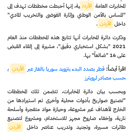
المخابرات العامة
الأردن
ية، إنها أحبطت مخططات تهدف إلى
"المساس بالأمن الوطني وإثارة الفوضى والتخريب المادي"
داخل
الأردن
.
وذكرت دائرة المخابرات أنها تتابع هذه المخططات منذ العام
2021 "بشكل استخباري دقيق"، مشيرة إلى إلقاء القبض
على 16 "ضالعاً" بها.
اقرأ أيضاً:
قطر بصدد البدء بتزويد سوريا بالغاز عبر
الأردن
ب
حسب مصادر لرويترز
وبحسب بيان دائرة المخابرات، تتضمن تلك المخططات
"تصنيع صواريخ بأدوات محلية وأخرى تم استيرادها من
الخارج لأهداف غير مشروعة، وحيازة مواد متفجرة وأسلحة
نارية، وإخفاء صاروخ مجهز للاستخدام، ومشروع لتصنيع
طائرات مسيرة، وتجنيد وتدريب عناصر داخل
الأردن