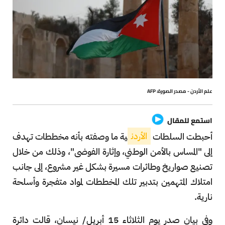
علم الأردن - مصدر الصورة: AFP
استمع للمقال
أحبطت السلطات
الأردن
ية ما وصفته بأنه مخططات تهدف
إلى "المساس بالأمن الوطني، وإثارة الفوضى"، وذلك من خلال
تصنيع صواريخ وطائرات مسيرة بشكل غير مشروع، إلى جانب
امتلاك المتهمين بتدبير تلك المخططات لمواد متفجرة وأسلحة
نارية.
وفي بيان صدر يوم الثلاثاء 15 أبريل/ نيسان، قالت دائرة