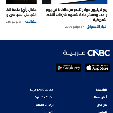
ربع تريليون دولار تتبخر من Nvidia في يوم
مقال رأي| عتمة الكهرباء
واحد.. وخسائر حادة لأسهم شركات النفط
التجاهل السياسي والتداع
الأميركية
مقالات
31 يوليو 2026
أخبار الأسواق
27 يوليو 2026
الرئيسية
مكاتب CNBC عربية
أعلن معنا
وظائف شاغرة
من نحن
ترددات القناة
البرامج
اتصل بنا