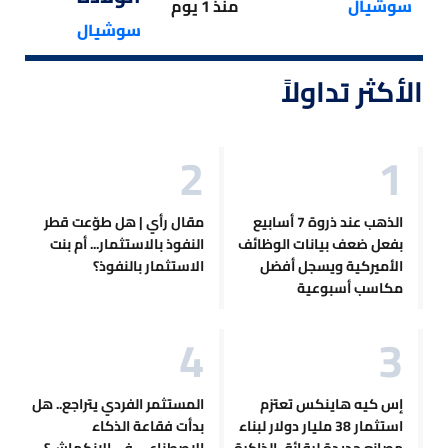
سوشيال
منذ 1 يوم
سوشيال
الأكثر تداولاً
الذهب عند ذروة 7 أسابيع
مقال رأي | هل طوّعت قطر
بفعل ضعف بيانات الوظائف
النفوذ بالاستثمار... أم بنت
الأميركية ويسجل أفضل
الاستثمار بالنفوذ؟
مكاسب أسبوعية
إس كيه هاينكس تعتزم
المستثمر الفردي يتراجع.. هل
استثمار 38 مليار دولار لبناء
بدأت فقاعة الذكاء
مصانع جديدة لرقائق الذاكرة
الاصطناعي في الانكماش؟