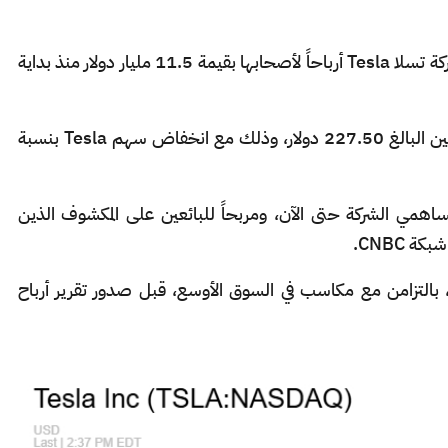
حققت عمليات البيع على المكشوف في أسهم شركة تسلا Tesla أرباحاً لأصحابها بقيمة 11.5 مليار دولار منذ بداية
وتستند البيانات إلى سعر إغلاق السهم يوم الاثنين البالغ 227.50 دولار، وذلك مع انخفاض سهم Tesla بنسبة
ساهمي الشركة حتى الآن، ومربحاً للبائعين على المكشوف الذين
CNBC.
أكثر من 4% يوم الثلاثاء، بالتزامن مع مكاسب في السوق الأوسع، قبل صدور تقرير أرباح