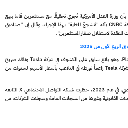
ور تقارير تفيد بأن وزارة العدل الأميركية تُجري تحقيقًا مع مستثمرين قاما ببيع
أسهم Tesla على المكشوف، قال ماسك لشبكة CNBC بأنه "مُشجعٌ للغاية" بهذا الإجراء، وقال إن "صناديق
المعقدة لاستغلال صغار المستثمرين".
الربع الأول من 2025
ورفع آرون جرينسبان، مؤسس منصة PlainSite، وهو بائع سابق على المكشوف في شركة Tesla وناقد صريح
لماسك، دعوى قضائية ضد الرئيس التنفيذي لشركة Tesla زاعماً تورطه في التلاعب بأسعار الأسهم لسنوات من
وأُحيلت القضية إلى المحكمة الفدرالية العام الماضي. في عام 2023، حظرت شبكة التواصل الاجتماعي X التابعة
PlainS، التي تنشر السجلات القانونية وغيرها من السجلات العامة وسجلات الشركات، من