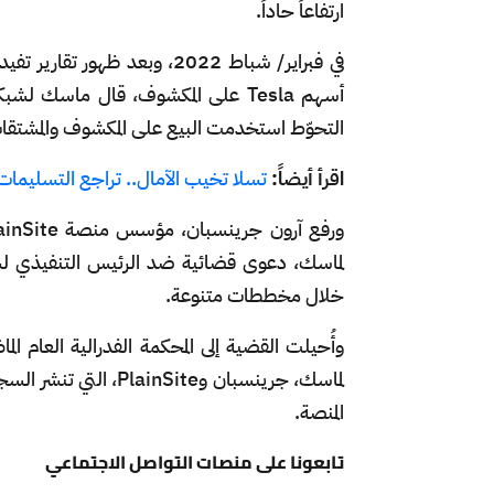
ارتفاعاً حاداً.
في فبراير/ شباط 2022، وبعد ظه
التحوّط استخدمت البيع على المكشوف والمشتقات 
اقرأ أيضاً:
تسلا تخيب الآمال.. تراجع التسليمات في 
خلال مخططات متنوعة.
لماسك، جرينسبان وite
المنصة.
تابعونا على منصات التواصل الاجتماعي