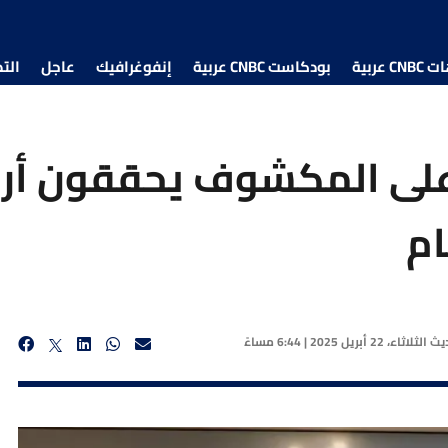
 عربية
بودكاست CNBC عربية
إنفوغرافيك
عاجل
الت
ام
ديث
الثلاثاء، 22 أبريل 2025 | 6:44 مساءً