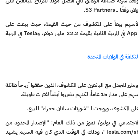
لاثنين. وتُعدّ شركة صناعة الرقائق ثاني أفضل مُولّد للأرباح للبائعين على
Nvidiaهي حالياً أكثر الأسهم بيعاً على المكشوف من حيث القيمة، حيث بيعت على
المكشوف بقيمة 24.6 مليار دولار. وتأتي آبل Apple في المرتبة الثانية بقيمة 22.2 مليار دولار، وTesla في المرتبة
كلفة في الولايات المتحدة
مثير للجدل مع البائعين على المكشوف، الذين حققوا أرباحاً طائلة
تماعي في يوليو/ تموز من ذلك العام: "الإصدار المحدود من
التداولات القصيرة متاح الآن على Tesla.com/shortshorts"، وذلك في الوقت الذي كان فيه السهم يشهد