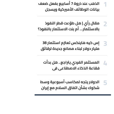
الذهب عند ذروة 7 أسابيع بفعل ضعف
بيانات الوظائف الأميركية ويسجل
أفضل مكاسب أسبوعية
مقال رأي | هل طوّعت قطر النفوذ
بالاستثمار... أم بنت الاستثمار بالنفوذ؟
إس كيه هاينكس تعتزم استثمار 38
مليار دولار لبناء مصانع جديدة لرقائق
الذاكرة
المستثمر الفردي يتراجع.. هل بدأت
فقاعة الذكاء الاصطناعي في
الانكماش؟
الدولار يتجه لمكاسب أسبوعية وسط
شكوك بشأن اتفاق السلام مع إيران