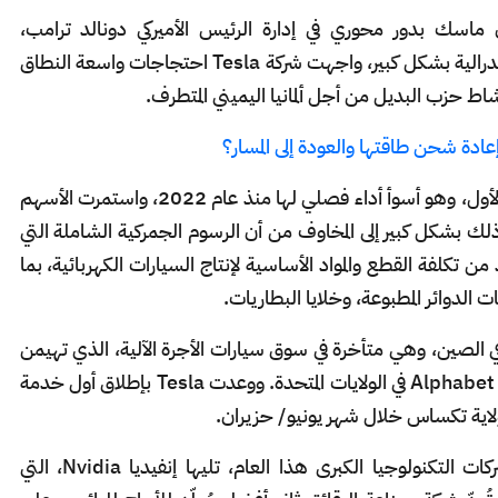
ماسك بدور محوري في إدارة الرئيس الأميركي دونالد ترامب،
والمسؤولية عن تقليص حجم وقدرة الحكومة الفدرالية بشكل كبير، واجهت شركة Tesla احتجاجات واسعة النطاق
اط حزب البديل من أجل ألمانيا اليميني المتطرف.
دة شحن طاقتها والعودة إلى المسار؟
وانخفضت أسهم Tesla بنسبة 36% في الربع الأول، وهو أسوأ أداء فصلي لها منذ عام 2022، واستمرت الأسهم
ك بشكل كبير إلى المخاوف من أن الرسوم الجمركية الشاملة التي
ن تكلفة القطع والمواد الأساسية لإنتاج السيارات الكهربائية، بما
الدوائر المطبوعة، وخلايا البطاريات.
ة في الصين، وهي متأخرة في سوق سيارات الأجرة الآلية، الذي تهيمن
عليه حالياً شركة Waymo التابعة لشركة ألفابت Alphabet في الولايات المتحدة. ووعدت Tesla بإطلاق أول خدمة
بولاية تكساس خلال شهر يونيو/ حزيران.
كانت أسهم Tesla الأكثر تراجعاً بين أسهم شركات التكنولوجيا الكبرى هذا العام، تليها إنفيديا Nvidia، التي