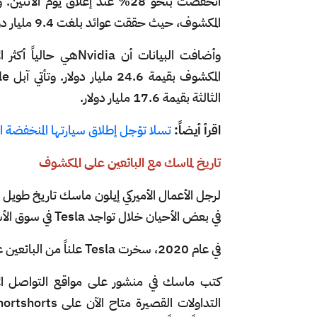
انخفضت بنحو 28% عند إغلاق يوم ا
المكشوف، حيث حققت عوائد بلغت 9.4 مليار دولار، وفقًا لـ S3 Partners.
وأضافت البيانات أن 
الثالثة بقيمة 17.6 مليار دولار.
اقرأ أيضاً:
تسلا تؤجل إطلاق سيارتها المنخفضة الت
تاريخ لماسك مع البائعين على المكشوف
لرجل الأعمال الأميركي إيلون ماسك تاريخ طويل و
في بعض الأحيان خلال تواجد Tesla في سوق الأسهم على مدار 15 عاماً، لكنهم تضرروا أيضاً لفترات طويلة.
في عام 2020، سخرت Tesla علناً من البائعين على المكشوف، وروجت لـ "شورتات ساتان حمراء" للبيع.
كتب ماسك في منشور على مواقع التواصل الاج