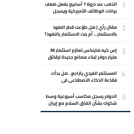
الذهب عند ذروة 7 أسابيع بفعل ضعف
بيانات الوظائف الأميركية ويسجل
أفضل مكاسب أسبوعية
مقال رأي | هل طوّعت قطر النفوذ
بالاستثمار... أم بنت الاستثمار بالنفوذ؟
إس كيه هاينكس تعتزم استثمار 38
مليار دولار لبناء مصانع جديدة لرقائق
الذاكرة
المستثمر الفردي يتراجع.. هل بدأت
فقاعة الذكاء الاصطناعي في
الانكماش؟
الدولار يسجل مكاسب أسبوعية وسط
شكوك بشأن اتفاق السلام مع إيران