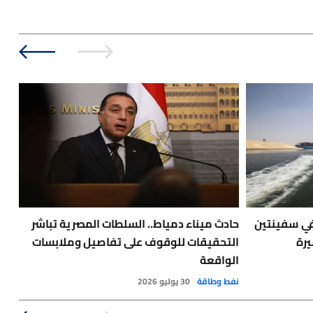
في سفينتين
حادث ميناء دمياط.. السلطات المصرية تباشر
🔴
يرة
التحقيقات للوقوف على تفاصيل وملابسات
طفي
الواقعة
أخبا
نفط وطاقة
30 يوليو 2026