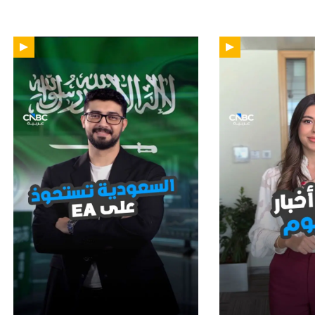
01:12
01: