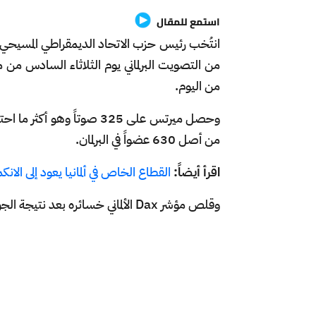
استمع للمقال
انتُخب رئيس حزب الاتحاد الديمقراطي المسيحي ا
من التصويت البرلماني يوم الثلاثاء السادس من م
من اليوم.
وحصل ميرتس على 325 صوتاً وهو أكثر ما احتاجه لاختياره
من أصل 630 عضواً في البرلمان.
اقرأ أيضاً:
القطاع الخاص في ألمانيا يعود إلى الا
وقلص مؤشر Dax الألماني خسائره بعد نتيجة الجولة الثانية، حيث انخفض بنحو 0.47% إلى نحو 23236 نقطة.