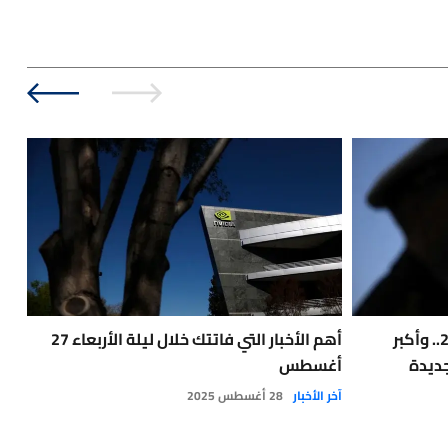
البرلمان الألماني يقر موازنة 2025.. وأكبر
أهم الأخبار التي فاتتك خلال ليلة الأربعاء 27
الح
جديدة
أغسطس
الع
الإ
آخر الأخبار
28 أغسطس 2025
آخر 