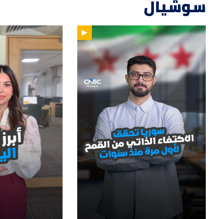
سوشيال
14
01:33