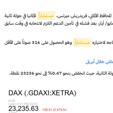
لمحافظ الألماني، فريدريش ميرتس،
مستشاراً
لألمانيا في جولة ثانية
ايو/ أيار، بعد فشله في تأمين الدعم اللازم لانتخابه في وقت سابق
مستشاراً
وهو الحصول على 316 صوتاً على الأقل
نكماش خلال أبريل