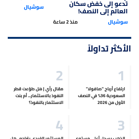
تدعو إلى خفض سكان
سوشيال
العالم إلى النصف!
سوشيال
منذ 2 ساعة
الأكثر تداولاً
ارتفاع أرباح "صافولا"
مقال رأي | هل طوّعت قطر
السعودية 36% في النصف
النفوذ بالاستثمار... أم بنت
الأول من 2026
الاستثمار بالنفوذ؟
الذهب يسجل أعلى مستوى
المستثمر الفردي يتراجع.. هل