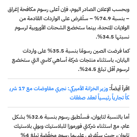
وبحسب الإعلان الصادر اليوم، فإن أعلى رسوم مكافحة إغراق
– بنسبة 74.9% – ستُفرض على الواردات القادمة من
الولايات المتحدة، بينما ستخضع الشحنات الأوروبية لرسوم
نسبتها 34.5%.
كما فرضت الصين رسومًا بنسبة 35.5% على واردات
اليابان، باستثناء منتجات شركة أساهي كاسي التي ستخضع
لرسوم أقل تبلغ 24.5%.
اقرأ أيضاً:
وزير الخزانة الأميركي: نجري مفاوضات مع 17 شري
كاً تجارياً رئيسياً لعقد صفقات
أما بالنسبة لتايوان، فستُطبق رسوم بنسبة 32.6% بشكل
عام، مع استثناء شركتي فورموزا للبلاستيك وبولي بلاستيك
تايوان، حيث ستُفرض عليهما رسوم مخفّضة تبلغ 4%