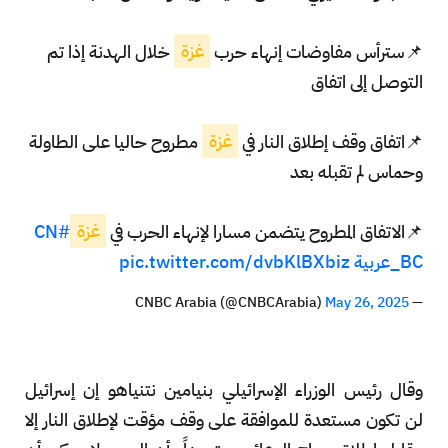
📌سترأس مفاوضات إنهاء حرب
غزة
خلال الهدنة إذا تم
التوصل إلى اتفاق
📌اتفاق وقف إطلاق النار في
غزة
مطروح حاليا على الطاولة
وحماس لم تقبله بعد
📌الاتفاق المطروح يتضمن مسارا لإنهاء الحرب في
غزة
#CN
BC_عربية
pic.twitter.com/dvbKlBXbiz
May 26, 2025
— CNBC Arabia (@CNBCArabia)
وقال رئيس الوزراء الإسرائيلي بنيامين نتنياهو إن إسرائيل
لن تكون مستعدة للموافقة على وقف مؤقت لإطلاق النار إلا