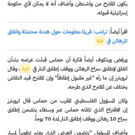
يكون المقترح من واشنطن وأضاف أنه لا يمكن لأي حكومة
إسرائيلية قبوله.
اقرأ أيضاً:
ترامب: قريبًا معلومات حول هدنة محتملة واتفاق
للرهائن في
غزة
ورفض ويتكوف أيضاً فكرة أن حماس قبلت عرضه بشأن
اتفاق لإطلاق سراح الرهائن ووقف إطلاق النار في
غزة
، وقال
لرويترز إن ما رآه "غير مقبول إطلاقاً" وإن المقترح قيد النقاش
يختلف عن المقترح الذي طرحه.
وكان المسؤول الفلسطيني المقرب من حماس قال لرويترز
إن الاقتراح الذي تلقته حماس عبر وسطاء يتضمن إطلاق
سراح 10 رهائن ووقف إطلاق النار لمدة 70 يوماً.
وأضاف المسؤول "يتضمن العرض الذي يعتبر تطويراً لمسار