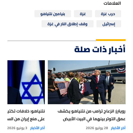
العلامات
حرب غزة
غزة
بنيامين نتنياهو
إسرائيل
وقف إطلاق النار في غزة
أخبار ذات صلة
رويترز: انزعاج ترامب من نتنياهو يكشف
نتنياهو: خلافات تكتيكية
عمق التوتر بينهما في البيت الأبيض
على منع إيران من السلاح 
آخر الأخبار
28 يوليو 2026
آخر الأخبار
3 يونيو 2026