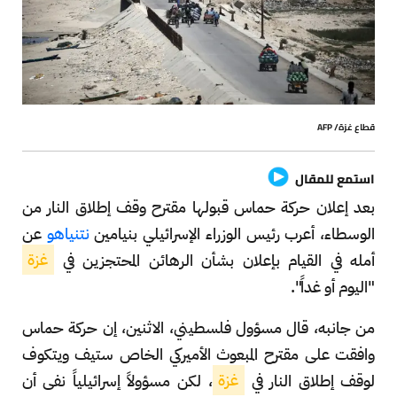
قطاع غزة/ AFP
استمع للمقال
بعد إعلان حركة حماس قبولها مقترح وقف إطلاق النار من
الوسطاء، أعرب رئيس الوزراء الإسرائيلي بنيامين
نتنياهو
عن
أمله في القيام بإعلان بشأن الرهائن المحتجزين في
غزة
"اليوم أو غداً".
من جانبه، قال مسؤول فلسطيني، الاثنين، إن حركة حماس
وافقت على مقترح المبعوث الأميركي الخاص ستيف ويتكوف
لوقف إطلاق النار في
غزة
، لكن مسؤولاً إسرائيلياً نفى أن