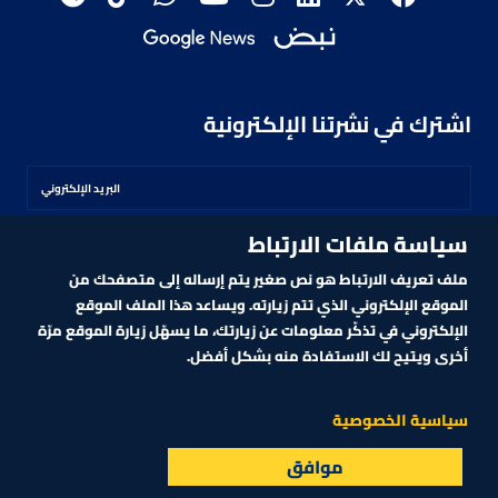
اشترك في نشرتنا الإلكترونية
سياسة ملفات الارتباط
اشترك
ملف تعريف الارتباط هو نص صغير يتم إرساله إلى متصفحك من
الموقع الإلكتروني الذي تتم زيارته. ويساعد هذا الملف الموقع
الإلكتروني في تذكّر معلومات عن زيارتك، ما يسهّل زيارة الموقع مرّة
أخرى ويتيح لك الاستفادة منه بشكل أفضل.
MARKET TECHNOLOGY POWERED BY ZAGTRADER
CNBCARABIA.COM. ALL RIGHTS RESERVED
2026
©
سياسية الخصوصية
موافق
البث المباشر
الأسواق
القائمة