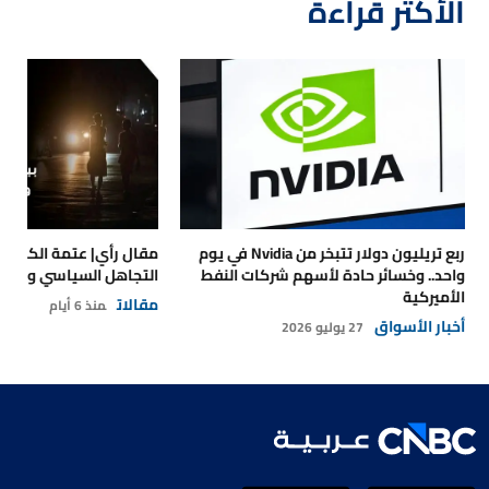
الأكثر قراءة
ربع تريليون دولار تتبخر من Nvidia في يوم
مقال رأي| عتمة الكهرباء
واحد.. وخسائر حادة لأسهم شركات النفط
التجاهل السياسي والتداع
الأميركية
مقالات
منذ 6 أيام
أخبار الأسواق
27 يوليو 2026