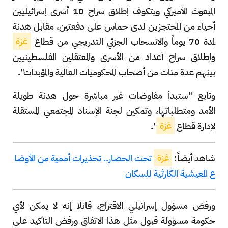
المبعوث الأميركي ويتكوف إطلاق سراح 10 أسرى إسرائيليين
أحياء من المحتجزين لدى حماس على دفعتين، مقابل هدنة
لمدة 70 يوماً والانسحاب الجزئي التدريجي من قطاع
غزة
وإطلاق سراح أعداد من الأسرى والمعتقلين الفلسطينيين
بينهم عدة مئات من أصحاب المحكوميات العالية والمؤبدات".
وتابع "ستبدأ مفاوضات غير مباشرة حول هدنة طويلة
الأمد ومتطلباتها، وتمكين لجنة الإسناد المجتمعي المستقلة
لإدارة قطاع
غزة
".
شاهد أيضاً:
غزة
تحت الحصار.. تحذيرات أممية من الأوضا
ع المعيشية الكارثية للسكان
ورفض مسؤول إسرائيلي الاقتراح، قائلا إنه لا يمكن لأي
حكومة مسؤولة قبول مثل هذا الاتفاق ورفض التأكيد على