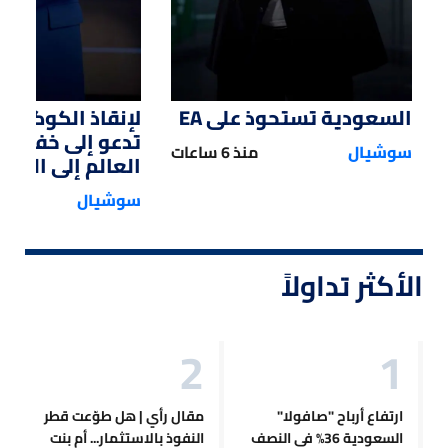
السعودية تستحوذ على EA
لإنقاذ الكوكب.. 
تدعو إلى خفض 
سوشيال
منذ 6 ساعات
العالم إلى النصف
سوشيال
الأكثر تداولاً
ارتفاع أرباح "صافولا"
مقال رأي | هل طوّعت قطر
السعودية 36% في النصف
النفوذ بالاستثمار... أم بنت