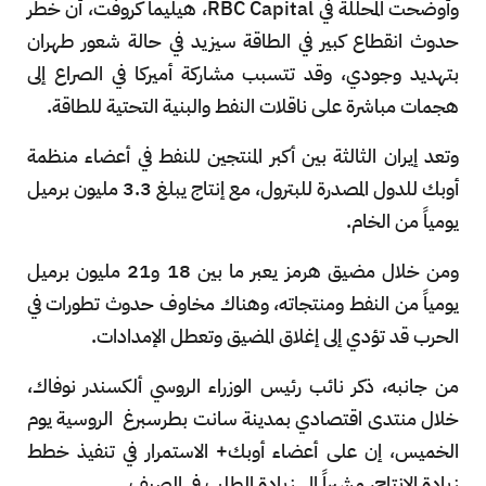
وأوضحت المحللة في RBC Capital، هيليما كروفت، أن خطر
حدوث انقطاع كبير في الطاقة سيزيد في حالة شعور طهران
بتهديد وجودي، وقد تتسبب مشاركة أميركا في الصراع إلى
هجمات مباشرة على ناقلات النفط والبنية التحتية للطاقة.
وتعد إيران الثالثة بين أكبر المنتجين للنفط في أعضاء منظمة
أوبك للدول المصدرة للبترول، مع إنتاج يبلغ 3.3 مليون برميل
يومياً من الخام.
ومن خلال مضيق هرمز يعبر ما بين 18 و21 مليون برميل
يومياً من النفط ومنتجاته، وهناك مخاوف حدوث تطورات في
الحرب قد تؤدي إلى إغلاق المضيق وتعطل الإمدادات.
من جانبه، ذكر نائب رئيس الوزراء الروسي ألكسندر نوفاك،
خلال منتدى اقتصادي بمدينة سانت بطرسبرغ الروسية يوم
الخميس، إن على أعضاء أوبك+ الاستمرار في تنفيذ خطط
زيادة الإنتاج، مشيراً إلى زيادة الطلب في الصيف.