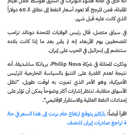
أنه حتى في حالة هدوء التوترات في الشرق الأوسط خلال الأيام
المقبلة، فمن المرجح ألا تعود أسعار النفط إلى نطاق الـ 60 دولاراً
الذي كانت عليه قبل شهر.
في سياق متصل، قال رئيس الولايات المتحدة دونالد ترامب
للصحفيين يوم الأربعاء إنه لم يقرر بعد ما إذا كانت بلاده
ستنضم إلى إسرائيل في الحرب على إيران.
وذكرت المحللة في شركة Phillip Nova، بريانكا ساشديفا، أنه
نتيجة لعدم القدرة على التنبؤ بالسياسة الخارجية للرئيس
الأميركية، وهو الأمر الذي تميزت به لوقت طويل، "تظل
الأسواق متقلبة، تنتظر إشارات أكثر وضوحاً يمكن أن تؤثر على
إمدادات النفط العالمية والاستقرار الإقليمي".
اقرأ أيضاً:
باركليز يتوقع ارتفاع خام برنت إلى هذا السعر في حال
ة تراجع صادرات إيران للنصف