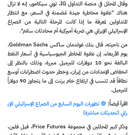
وقال المحلل في منصة التداول IG، توني سيكامور، إنه لا تزال
هناك "علاوة مخاطرة جيدة مُضمنة في السعر، مع انتظار
المتداولين لمعرفة ما إذا كانت المرحلة التالية من الصراع
الإسرائيلي الإيراني هي ضربة أميركية أم محادثات سلام".
من ناحيته، قال بنك غولدمان ساكس Goldman Sachs،
يوم الأربعاء، إن علاوة المخاطر الجيوسياسية في أسعار النفط
البالغة نحو 10 دولارات للبرميل مبررة، وذلك بالنظر إلى
انخفاض الإمدادات من إيران، وخطر حدوث اضطرابات أوسع
نطاقاً قد تتسب في ارتفاع خام برنت إلى ما يتجاوز 90 ​​دولاراً
للبرميل.
اقرأ أيضاً:
🔴 تطورات اليوم السابع من الصراع الإسرائيلي الإي
راني (تحديثات مباشرة)
وذكر كبير المحللين في مجموعة Price Futures، فيل فلين،