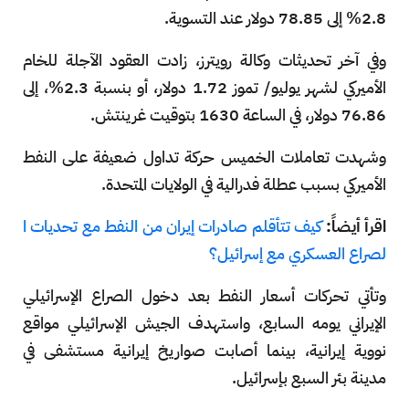
2.8% إلى 78.85 دولار عند التسوية.
وفي آخر تحديثات وكالة رويترز، زادت العقود الآجلة للخام
الأميركي لشهر يوليو/ تموز 1.72 دولار، أو بنسبة 2.3%، إلى
76.86 دولار، في الساعة 1630 بتوقيت غرينتش.
وشهدت تعاملات الخميس حركة تداول ضعيفة على النفط
الأميركي بسبب عطلة فدرالية في الولايات المتحدة.
اقرأ أيضاً:
كيف تتأقلم صادرات إيران من النفط مع تحديات ا
لصراع العسكري مع إسرائيل؟
وتأتي تحركات أسعار النفط بعد دخول الصراع الإسرائيلي
الإيراني يومه السابع، واستهدف الجيش الإسرائيلي مواقع
نووية إيرانية، بينما أصابت صواريخ إيرانية مستشفى في
مدينة بئر السبع بإسرائيل.