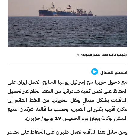
أرشيفية لناقلة نفط - مصدر الصورة: AFP
استمع للمقال
مع دخول حربها مع إسرائيل يومها السابع، تعمل إيران على
الحفاظ على نفس كمية صادراتها من النفط الخام عبر تحميل
الناقلات بشكل متتالٍ ونقل مخزونها من النفط العائم إلى
مكان أقرب بكثير إلى الصين، بحسب ما قالته شركتان لتتبع
السفن لوكالة رويترز يوم الخميس 19 يونيو/ حزيران.
ومن خلال هذا التأقلم تعمل طهران على الحفاظ على مصدر