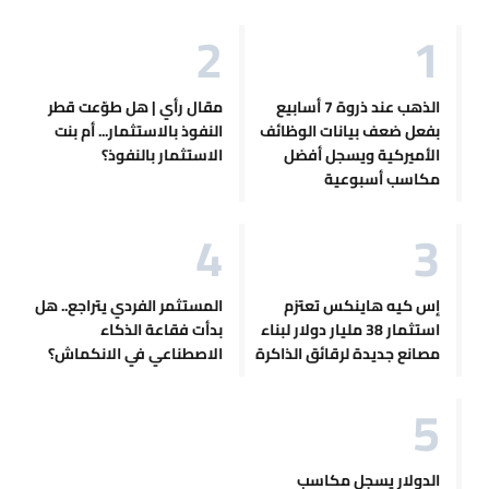
الذهب عند ذروة 7 أسابيع
مقال رأي | هل طوّعت قطر
بفعل ضعف بيانات الوظائف
النفوذ بالاستثمار... أم بنت
الأميركية ويسجل أفضل
الاستثمار بالنفوذ؟
مكاسب أسبوعية
إس كيه هاينكس تعتزم
المستثمر الفردي يتراجع.. هل
استثمار 38 مليار دولار لبناء
بدأت فقاعة الذكاء
مصانع جديدة لرقائق الذاكرة
الاصطناعي في الانكماش؟
الدولار يسجل مكاسب