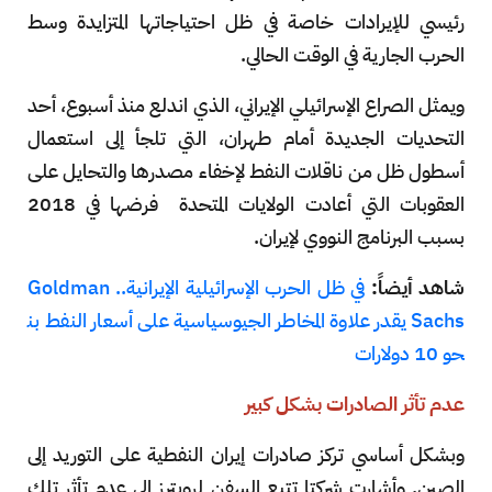
رئيسي للإيرادات خاصة في ظل احتياجاتها المتزايدة وسط
الحرب الجارية في الوقت الحالي.
ويمثل الصراع الإسرائيلي الإيراني، الذي اندلع منذ أسبوع، أحد
التحديات الجديدة أمام طهران، التي تلجأ إلى استعمال
أسطول ظل من ناقلات النفط لإخفاء مصدرها والتحايل على
العقوبات التي أعادت الولايات المتحدة فرضها في 2018
بسبب البرنامج النووي لإيران.
شاهد أيضاً:
في ظل الحرب الإسرائيلية الإيرانية.. Goldman
Sachs يقدر علاوة المخاطر الجيوسياسية على أسعار النفط بن
حو 10 دولارات
عدم تأثر الصادرات بشكل كبير
وبشكل أساسي تركز صادرات إيران النفطية على التوريد إلى
الصين. وأشارت شركتا تتبع السفن لرويترز إلى عدم تأثر تلك