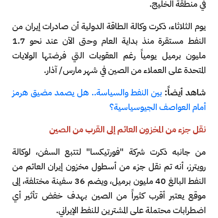
في منطقة الخليج.
يوم الثلاثاء، ذكرت وكالة الطاقة الدولية أن صادرات إيران من
النفط مستقرة منذ بداية العام وحتى الآن عند نحو 1.7
مليون برميل يومياً رغم العقوبات التي فرضتها الولايات
المتحدة على العملاء من الصين في شهر مارس/ آذار.
شاهد أيضاً:
بين النفط والسياسة.. هل يصمد مضيق هرمز
أمام العواصف الجيوسياسية؟
نقل جزء من المخزون العائم إلى القرب من الصين
من جانبه ذكرت شركة "فورتيكسا" لتتبع السفن، لوكالة
رويترز، أنه تم نقل جزء من أسطول مخزون إيران العائم من
النفط البالغ 40 مليون برميل، ويضم 36 سفينة مختلفة، إلى
موقع يعتبر أقرب كثيراً من الصين بهدف خفض تأثير أي
اضطرابات محتملة على المشترين للنفط الإيراني.