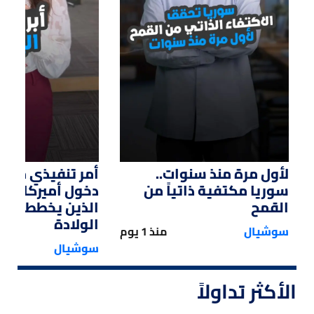
01:14
01:33
لأول مرة منذ سنوات..
أمر تنفيذي من ت
سوريا مكتفية ذاتياً من
دخول أميركا لل
القمح
الذين يخططون ل
الولادة
سوشيال
منذ 1 يوم
سوشيال
الأكثر تداولاً