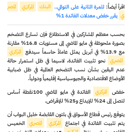
اقرأ أيضاً:
للمرة الثانية على التوالي..
البنك
المركزي
المصر
ي
يقرر خفض معدلات الفائدة 1%
بحسب معظم المشاركين في الاستطلاع فإن تسارع التضخم
بصورة ملحوظة في مايو الماضي إلى مستويات 16.8% مقارنة
مع 13.9% في أبريل يمثل عاملاً حاسماً سيدفع
المركزي
المصري
نحو تثبيت الفائدة، لاسيما في ظل استمرار حالة
عدم اليقين بشأن نسب التضخم العالمية في ظل ضبابية
الأوضاع الاقتصادية والجيوسياسية إقليمياً ودولياً.
خفض
المركزي
الفائدة في مايو الماضي 100نقطة أساس
لتصل إلى 24% للإيداع و25% للإقراض.
يتوقع رئيس قطاع الأسواق في بلتون القابضة خليل البواب أن
يتم تثبيت الفائدة في اجتماع
المركزي
المصري
الخميس
القادم، حيث سينتظر
المركزي
هدوء معدلات التضخم من