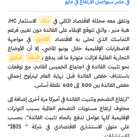
في مصر سيواصل الارتفاع في مايو
وتتفق معه محللة الاقتصاد الكلي في
بنك
الاستثمار HC،
هبة منير ، والتي تتوقع الإبقاء على الفائدة دون تغيير، فرغم
التماسك الذي تحلى به الاقتصاد
المصري
في مواجهة
الاضطرابات الإقليمية خلال يونيو الماضي، إلا أن الأوضاع
التجارية العالمية لازالت متوترة ما قد يدفع ب
البنك
المركزي
نحو تثبيت الفائدة في اجتماع الخميس القادم، مع توقعات
باستئناف خفض الفائدة قبل نهاية العام ليتراوح إجمالي
خفض الفائدة بين 500
إلى 600
نقطة أساس.
"ارتفاع التضخم وتثبيت الفائدة في أميركا مرة أخرى إضافة إلى
مخاوف ارتفاع مستويات التضخم العالمية بسبب التوترات
الإقليمية كلها عوامل تدفع باتجاه تثبيت الفائدة"، بحسب
علي متولي الاستشاري الاقتصادي في شركة " IBIS"
للاستشارات.