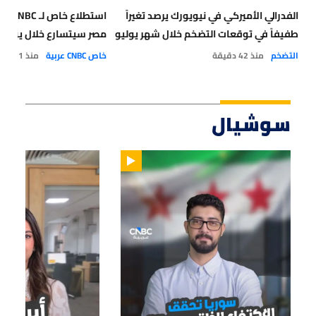
الفدرالي الأميركي في نيويورك يرصد تغيراً
استطلا
طفيفاً في توقعات التضخم خلال شهر يوليو
مصر سيتسارع خلال يوليو
التضخم
منذ 42 دقيقة
خاص CNBC عربية
منذ 1 يوم
سوشيال
01:14
01:33