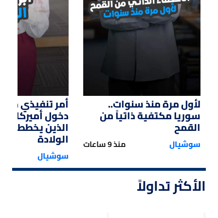
لأول مرة منذ سنوات..
أمر تنفيذي من ت
سوريا مكتفية ذاتياً من
دخول أميركا لل
القمح
الذين يخططون ل
الولادة
سوشيال
منذ 9 ساعات
سوشيال
الأكثر تداولاً