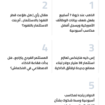
الذهب عند ذروة 7 أسابيع
مقال رأي | هل طوّعت قطر
بفعل ضعف بيانات الوظائف
النفوذ بالاستثمار... أم بنت
الأميركية ويسجل أفضل
الاستثمار بالنفوذ؟
مكاسب أسبوعية
إس كيه هاينكس تعتزم
المستثمر الفردي يتراجع.. هل
استثمار 38 مليار دولار لبناء
بدأت فقاعة الذكاء
مصانع جديدة لرقائق الذاكرة
الاصطناعي في الانكماش؟
الدولار يتجه لمكاسب
أسبوعية وسط شكوك بشأن