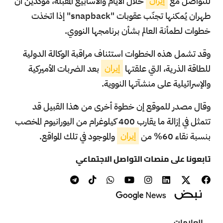
للتواصل مع
إيران
خلال الأيام والأسابيع المُقبلة، مُؤكدين أن
طهران يُمكنها تجنّب عقوبات "snapback" إذا اتخذت
خطوات لطمأنة العالم بشأن برنامجها النووي.
وقد تشمل هذه الخطوات استئناف مراقبة الوكالة الدولية
للطاقة الذرية، التي علقتها
إيران
بعد الضربات الأميركية
والإسرائيلية على منشآتها النووية.
وقال مصدر للموقع إن خطوة أخرى من هذا القبيل قد
تتمثل في إزالة ما يقارب 400 كيلوغرام من اليورانيوم المخصب
بنسبة نقاء 60% من
إيران
والموجود في تلك المواقع.
تابعونا على منصات التواصل الاجتماعي
العلامات