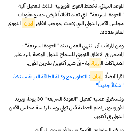
الموعد النهائي، تخطط القوى الأوروبية الثلاث لتفعيل آلية
"العودة السريعة" التي تعيد تلقائياً فرض جميع عقوبات
مجلس الأمن الدولي التي رُفعت بموجب اتفاق
إيران
النووي
لعام 2015.
ومن المرتقب أن ينتهي العمل ببند "العودة السريعة" -
المضمن في الاتفاق النووي للسماح للدول الموقعة بالرد على
الانتهاكات ال
إيران
ية - في شهر أكتوبر/ تشرين الأول.
اقرأ أيضاً:
إيران
: التعاون مع وكالة الطاقة الذرية سيتخذ
"شكلاً جديداً"
وتستغرق عملية تفعيل "العودة السريعة" 30 يوماً، ويريد
الأوروبيون إتمام العملية قبل تولي روسيا رئاسة مجلس الأمن
الدولي في أكتوبر.
وينظر المسؤولون الأميركيون والأوروبيون إلى آلية