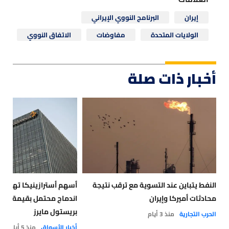
إيران
البرنامج النووي الإيراني
الولايات المتحدة
مفاوضات
الاتفاق النووي
أخبار ذات صلة
النفط يتباين عند التسوية مع ترقب نتيجة
أسهم أسترازينيكا تهبط بع
محادثات أميركا وإيران
بريستول مايرز
الحرب التجارية
منذ 3 أيام
أخبار الأسواق
منذ 5 أيام