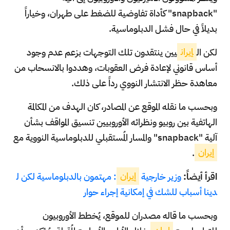
"snapback" كأداة تفاوضية للضغط على طهران، وخياراً
بديلاً في حال فشل الدبلوماسية.
لكن ال
إيران
يين ينتقدون تلك التوجهات بزعم عدم وجود
أساس قانوني لإعادة فرض العقوبات، وهددوا بالانسحاب من
معاهدة حظر الانتشار النووي رداً على ذلك.
وبحسب ما نقله الموقع عن المصادر، كان الهدف من المكالمة
الهاتفية بين روبيو ونظرائه الأوروبيين تنسيق المواقف بشأن
آلية "snapback" والمسار المُستقبلي للدبلوماسية النووية مع
إيران
.
اقرأ أيضاً:
وزير خارجية
إيران
: مهتمون بالدبلوماسية لكن ل
دينا أسباب للشك في إمكانية إجراء حوار
وبحسب ما قاله مصدران للموقع، يُخطط الأوروبيون