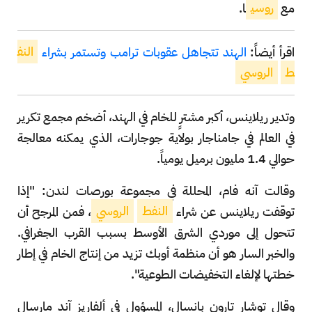
مع
روسي
ا.
اقرأ أيضاً:
الهند تتجاهل عقوبات ترامب وتستمر بشراء
النف
ط
الروسي
وتدير ريلاينس، أكبر مشترٍ للخام في الهند، أضخم مجمع تكرير
في العالم في جامناجار بولاية جوجارات، الذي يمكنه معالجة
حوالي 1.4 مليون برميل يومياً.
وقالت آنه فام، المحللة في مجموعة بورصات لندن: "إذا
توقفت ريلاينس عن شراء
النفط
الروسي
، فمن المرجح أن
تتحول إلى موردي الشرق الأوسط بسبب القرب الجغرافي.
والخبر السار هو أن منظمة أوبك تزيد من إنتاج الخام في إطار
خطتها لإلغاء التخفيضات الطوعية".
وقال توشار تارون بانسال، المسؤول في ألفاريز آند مارسال