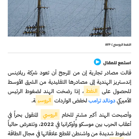
النفط الروسي/ AFP
استمع للمقال
قالت مصادر تجارية إن من المرجح أن تعود شركة ريلاينس
إندستريز الهندية إلى مصادرها التقليدية من الشرق الأوسط
للحصول على
النفط
، إذا رضخت الهند لضغوط الرئيس
الأميركي
دونالد ترامب
لخفض الواردات
الروسي
ة.
وأصبحت الهند أكبر مشترٍ للخام
الروسي
المنقول بحراً في
أعقاب الحرب بين موسكو وأوكرانيا في 2022، وتتعرض حالياً
لضغوط شديدة من واشنطن لقطع علاقاتها في مجال الطاقة