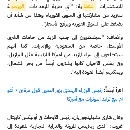
للاستشارات
النفط
ية: "أي ضربة للإمدادات
الروسي
ة
ستزيد من مشاركتها في السوق الفورية، وهذا من شأنه أن
يضغط على السوق الفورية ويرفع الأسعار".
وأضاف: "سيضطرون إلى جلب المزيد من خامات الشرق
الأوسط، خاصة من السعودية والإمارات. كما أنهم
سيتطلعون إلى شراء المزيد من أميركا اللاتينية مثل البرازيل.
وفي بعض الأحيان كانوا يشترون أيضاً من بحر الشمال،
ويمكنهم أيضاً العودة إليه".
اقرأ أيضاً:
رئيس الوزراء الهندي يزور الصين لأول مرة في 7 أعو
ام مع تزايد التوترات مع أميركا
وقال هاري تشيلينجوريان، رئيس الأبحاث في أونيكس كابيتال
غروب: "لدى ريلاينس المرونة والدراية التجارية للعودة إلى