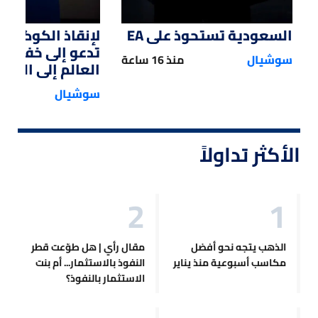
السعودية تستحوذ على EA
لإنقاذ الكوكب.. 
تدعو إلى خفض 
سوشيال
منذ 16 ساعة
العالم إلى النصف
سوشيال
الأكثر تداولاً
الذهب يتجه نحو أفضل
مقال رأي | هل طوّعت قطر
مكاسب أسبوعية منذ يناير
النفوذ بالاستثمار... أم بنت
الاستثمار بالنفوذ؟