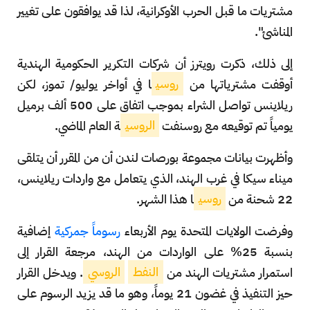
مشتريات ما قبل الحرب الأوكرانية، لذا قد يوافقون على تغيير
المناشئ".
إلى ذلك، ذكرت رويترز أن شركات التكرير الحكومية الهندية
أوقفت مشترياتها من
روسي
ا في أواخر يوليو/ تموز، لكن
ريلاينس تواصل الشراء بموجب اتفاق على 500 ألف برميل
يومياً تم توقيعه مع روسنفت
الروسي
ة العام الماضي.
وأظهرت بيانات مجموعة بورصات لندن أن من المقرر أن يتلقى
ميناء سيكا في غرب الهند، الذي يتعامل مع واردات ريلاينس،
22 شحنة من
روسي
ا هذا الشهر.
وفرضت الولايات المتحدة يوم الأربعاء
رسوماً جمركية
إضافية
بنسبة 25% على الواردات من الهند، مرجعة القرار إلى
استمرار مشتريات الهند من
النفط
الروسي
. ويدخل القرار
حيز التنفيذ في غضون 21 يوماً، وهو ما قد يزيد الرسوم على