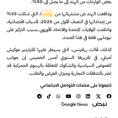
بعض الواردات من الهند إلى ما يصل إلى 50%.
ودافعت الهند عن مشترياتها من
روسي
ا، التي شكلت 35%
من إمداداتها في النصف الأول من 2025، لأسباب اقتصادية،
وانتقدت الولايات المتحدة والاتحاد الأوروبي بسبب التركيز على
نيودلهي فقط في هذا الصدد.
كذلك، قالت ريلاينس، التي يسيطر عليها الملياردير موكيش
أمباني، في تقريرها السنوي أمس الخميس إن جوانب
الغموض السياسية والشكوك المتعلقة بالرسوم الجمركية قد
تضر بالتدفقات التجارية وميزان العرض والطلب.
تابعونا على منصات التواصل الاجتماعي