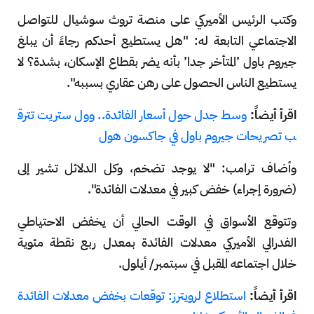
وكتب الرئيس الأميركي على منصة تروث سوشيال للتواصل
الاجتماعي التابعة له: "هل يستطيع أحدكم رجاءً أن يبلغ
جيروم باول ’المتأخر جدا’ بأنه يضر بقطاع الإسكان، بشدة؟ لا
يستطيع الناس الحصول على رهن عقاري بسببه".
اقرأ أيضاً:
وسط جدل حول أسعار الفائدة.. وول ستريت تترق
ب تصريحات جيروم باول في جاكسون هول
وأضاف ترامب: "لا يوجد تضخم، وكل الدلائل تشير إلى
(ضرورة إجراء) خفض كبير في معدلات الفائدة".
وتتوقع الأسواق في الوقت الحالي أن يخفض الاحتياطي
الفدرالي الأميركي معدلات الفائدة بمعدل ربع نقطة مئوية
خلال اجتماعه المقبل في سبتمبر/ أيلول.
اقرأ أيضاً:
استطلاع لرويترز: توقعات بخفض معدلات الفائدة