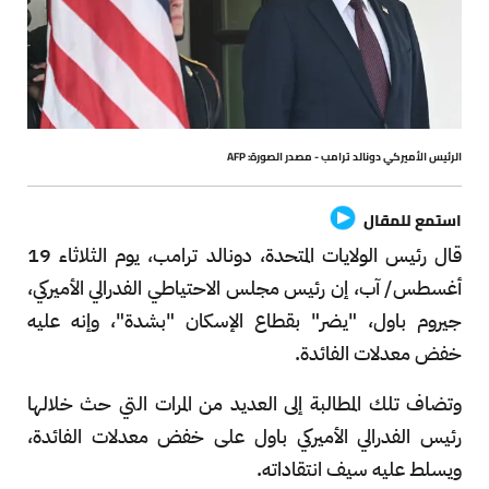
الرئيس الأميركي دونالد ترامب - مصدر الصورة: AFP
استمع للمقال
قال رئيس الولايات المتحدة، دونالد ترامب، يوم الثلاثاء 19
أغسطس/ آب، إن رئيس مجلس الاحتياطي الفدرالي الأميركي،
جيروم باول، "يضر" بقطاع الإسكان "بشدة"، وإنه عليه
خفض معدلات الفائدة.
وتضاف تلك المطالبة إلى العديد من المرات التي حث خلالها
رئيس الفدرالي الأميركي باول على خفض معدلات الفائدة،
ويسلط عليه سيف انتقاداته.