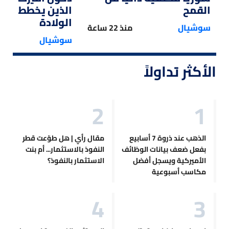
القمح
الذين يخططون ل
الولادة
سوشيال
منذ 22 ساعة
سوشيال
الأكثر تداولاً
الذهب عند ذروة 7 أسابيع
مقال رأي | هل طوّعت قطر
بفعل ضعف بيانات الوظائف
النفوذ بالاستثمار... أم بنت
الأميركية ويسجل أفضل
الاستثمار بالنفوذ؟
مكاسب أسبوعية