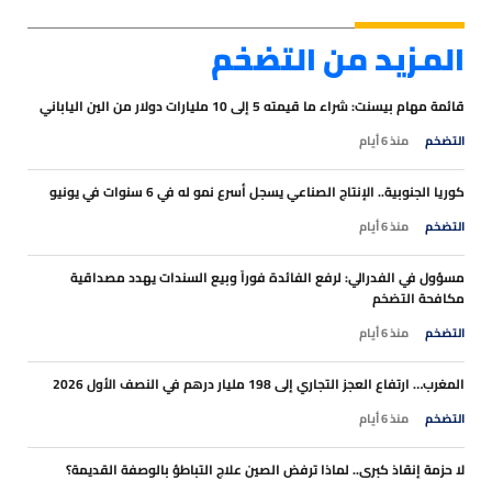
المزيد من
التضخم
قائمة مهام بيسنت: شراء ما قيمته 5 إلى 10 مليارات دولار من الين الياباني
التضخم
منذ 6 أيام
كوريا الجنوبية.. الإنتاج الصناعي يسجل أسرع نمو له في 6 سنوات في يونيو
التضخم
منذ 6 أيام
مسؤول في الفدرالي: لرفع الفائدة فوراً وبيع السندات يهدد مصداقية
مكافحة التضخم
التضخم
منذ 6 أيام
المغرب… ارتفاع العجز التجاري إلى 198 مليار درهم في النصف الأول 2026
التضخم
منذ 6 أيام
لا حزمة إنقاذ كبرى.. لماذا ترفض الصين علاج التباطؤ بالوصفة القديمة؟