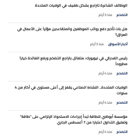
الوظائف الشاغرة تتراجع بشكل طفيف في الولايات المتحدة
التضخم
منذ 3 أيام
هل بات تأخير دفع رواتب الموظفين والمتقاعدين مؤثراً على الأعمال في
العراق؟
أخبار الأسواق
منذ 3 أيام
رئيس الفدرالي في نيويورك: متفائل بتراجع التضخم ورفع الفائدة خياراً
مطروحاً
التضخم
منذ 4 أيام
الولايات المتحدة.. النشاط الصناعي يقفز إلى أعلى مستوى في أكثر من 4
سنوات
التضخم
منذ 4 أيام
مؤسسة أبوظبي للطاقة تبدأ إجراءات الاستحواذ الإلزامي على "طاقة"
وتعليق التداول اعتبارا من 7 أغسطس الجاري
التضخم
منذ 4 أيام