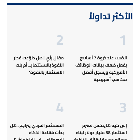
الأكثر تداولاً
الذهب عند ذروة 7 أسابيع
مقال رأي | هل طوّعت قطر
بفعل ضعف بيانات الوظائف
النفوذ بالاستثمار... أم بنت
الأميركية ويسجل أفضل
الاستثمار بالنفوذ؟
مكاسب أسبوعية
إس كيه هاينكس تعتزم
المستثمر الفردي يتراجع.. هل
استثمار 38 مليار دولار لبناء
بدأت فقاعة الذكاء
مصانع جديدة لرقائق الذاكرة
الاصطناعي في الانكماش؟