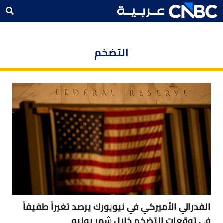
التضخم
الفدرالي الأميركي في نيويورك يرصد تغيراً طفيفاً
في توقعات التضخم خلال شهر يوليو