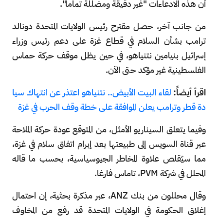
أن هذه الادعاءات "غير دقيقة ومضللة تماماً".
من جانب آخر، حصل مقترح رئيس الولايات المتحدة دونالد
ترامب بشأن السلام في قطاع غزة على دعم رئيس وزراء
إسرائيل بنيامين نتنياهو، في حين يظل موقف حركة حماس
الفلسطينية غير مؤكد حتى الآن.
اقرأ أيضاً:
لقاء البيت الأبيض.. نتنياهو اعتذر عن انتهاك سيا
دة قطر وترامب يعلن الموافقة على خطة وقف الحرب في غزة
وفيما يتعلق السيناريو الأمثل، من المتوقع عودة حركة الملاحة
عبر قناة السويس إلى طبيعتها بعد إبرام اتفاق سلام في غزة،
مما سيُقلص علاوة المخاطر الجيوسياسية، بحسب ما قاله
المحلل في شركة PVM، تاماس فارغا.
وقال محللون من بنك ANZ، عبر مذكرة بحثية، إن احتمال
إغلاق الحكومة في الولايات المتحدة قد رفع من المخاوف