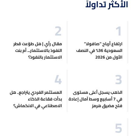
الأكثر تداولاً
ارتفاع أرباح "صافولا"
مقال رأي | هل طوّعت قطر
السعودية 36% في النصف
النفوذ بالاستثمار... أم بنت
الأول من 2026
الاستثمار بالنفوذ؟
الذهب يسجل أعلى مستوى
المستثمر الفردي يتراجع.. هل
في 7 أسابيع وسط آمال إعادة
بدأت فقاعة الذكاء
فتح مضيق هرمز
الاصطناعي في الانكماش؟