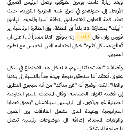
وبعد زيارة دامت يومين لطوكيو، وصل الرئيس الأميركي
الأربعاء إلى جيونغجو في شرق شبه الجزيرة الكورية، حيث
تعقد قمة التعاون الاقتصادي لمنطقة آسيا والمحيط الهادئ
"أبيك" بمشاركة 21 بلداً في المنطقة. وفي الطائرة الرئاسية إير
فورس وان، قال
ترامب
إنه يتوقع "لقاءً ممتازاً (...) على أن
تُعالَج مشاكل كثيرة" خلال اجتماعه المقرر الخميس مع نظيره
الصيني.
وأضاف: "لقد تحدثنا إليهم، لا ندخل هذا الاجتماع في شكل
عفوي. أعتقد أننا سنحقق نتيجة جيدة جداً بالنسبة إلى بلادنا
والعالم". لكنه أوضح أنه "غير متأكد" من أنه سيجري التطرق
إلى قضية تايوان الحساسة. وقال المتحدث باسم الخارجية
الصينية غو جياكون، إن الرئيسين سيناقشان "بعمق قضايا
استراتيجية وبعيدة المدى تشمل العلاقات بين الصين
والولايات المتحدة، إضافة الى موضوعات رئيسية تتصل
بالمصلحة المشتركة".