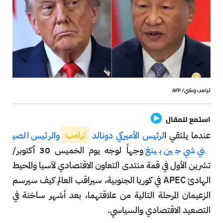
ترامب وشي/ AFP
استمع للمقال
عندما يلتقي ا
لرئيس الأميركي دونالد
ترامب
والرئيس الصي
ني شي جين بينغ
وجهاً لوجه يوم الخميس 30 أكتوبر/
تشرين الأول في قمة منتدى التعاون الاقتصادي لآسيا والمحيط
الهادئ APEC في كوريا الجنوبية، سيراقب العالم كيف سيرسم
الزعيمان المرحلة التالية من علاقتهما، بعد أشهر ساخنة في
التصعيد الاقتصادي والسياسي.