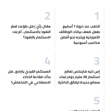
الذهب عند ذروة 7 أسابيع
مقال رأي | هل طوّعت قطر
بفعل ضعف بيانات الوظائف
النفوذ بالاستثمار... أم بنت
الأميركية ويتجه نحو أفضل
الاستثمار بالنفوذ؟
مكاسب أسبوعية
إس كيه هاينكس تعتزم
المستثمر الفردي يتراجع.. هل
استثمار 38 مليار دولار لبناء
بدأت فقاعة الذكاء
مصانع جديدة لرقائق الذاكرة
الاصطناعي في الانكماش؟
الدولار يتجه لمكاسب