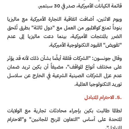
قائمة الكيانات الأميركية، صدر في 30 سبتمبر.
ويوم الاثنين، أضافت اتفاقية التجارة الأميركية مع ماليزيا
بنوداً تمنع كوالالمبور من العمل مع "دول ثالثة" بطرق تُلحق
الضرر بالمنتجات الأميركية، بينما دعت ماليزيا إلى عدم
"تقويض" القيود التكنولوجية الأميركية.
وقال جونسون: "الشركات قلقة أيضًا بشأن ذلك لأنه قد يؤثر
على مختلف أنواع المواقف"، مضيفاً أن بكين تريد ضمان
عدم عزل الشركات الصينية الشرعية في الخارج عن سلاسل
توريد التكنولوجيا العالمية.
.5. الاحترام المتبادل
لطالما طالبت بكين بإجراء محادثات تجارية مع الولايات
المتحدة على أساس "التعاون المربح للجانبين" و"الاحترام
المتبادل".