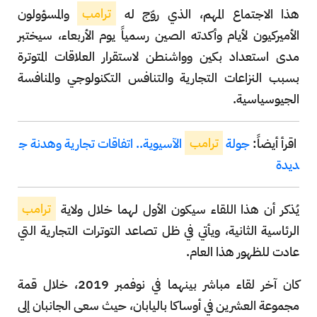
هذا الاجتماع المهم، الذي روّج له
ترامب
والمسؤولون
الأميركيون لأيام وأكدته الصين رسمياً يوم الأربعاء، سيختبر
مدى استعداد بكين وواشنطن لاستقرار العلاقات المتوترة
بسبب النزاعات التجارية والتنافس التكنولوجي والمنافسة
الجيوسياسية.
اقرأ أيضاً:
جولة
ترامب
الآسيوية.. اتفاقات تجارية وهدنة ج
ديدة
يُذكر أن هذا اللقاء سيكون الأول لهما خلال ولاية
ترامب
الرئاسية الثانية، ويأتي في ظل تصاعد التوترات التجارية التي
عادت للظهور هذا العام.
كان آخر لقاء مباشر بينهما في نوفمبر 2019، خلال قمة
مجموعة العشرين في أوساكا باليابان، حيث سعى الجانبان إلى