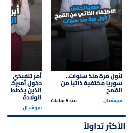
01:14
01:33
لأول مرة منذ سنوات..
أمر تنفيذي من ت
سوريا مكتفية ذاتياً من
دخول أميركا لل
القمح
الذين يخططون ل
الولادة
سوشيال
منذ 5 ساعات
سوشيال
الأكثر تداولاً