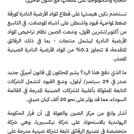
تستخدم بكين هيمنتها على قطاع المواد الأرضية النادرة كورقة
ضغط لمواجهة قيود واشنطن على أشباه الموصلات. في التاسع
من أكتوبر/تشرين الأول، وسّعت الصين نظام تراخيص المواد
الأرضية النادرة ليشمل منتجات - بما في ذلك الرقائق
المتقدمة، لا تتجاوز 0.1% من المواد الأرضية النادرة الصينية
المصدر.
ما الذي دفع هذا الرد؟ يشير المحللون إلى قانون أميركي جديد
صدر في 29 سبتمبر/ أيلول، وسّع القيود لتشمل الشركات
التابعة المملوكة بأغلبية للشركات الصينية المدرجة في القائمة
السوداء، مما قد يؤثر على نحو 20 ألف كيان صيني.
أشار وانغ من مركز الصين والعولمة إلى أن قرار الحكومة
الهولندية بالاستحواذ على شركة نيكسبيريا، وهي شركة
متخصصة في تصنيع الرقائق تابعة لشركة صينية مدرجة على