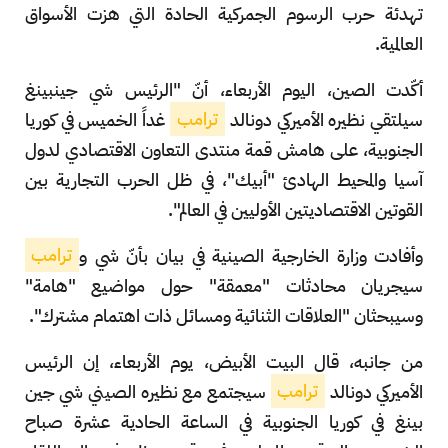
تهدئة حرب الرسوم الجمركية الحادة التي هزت الأسواق
العالمية.
أكّدت الصين، اليوم الأربعاء، أنّ "الرئيس شي جينبينغ
سيلتقي نظيره الأميركي دونالد
ترامب
غداً الخميس في كوريا
الجنوبية، على هامش قمة منتدى التعاون الاقتصادي لدول
آسيا والمحيط الهادئ "أبيك"، في ظل الحرب التجارية بين
القوتين الاقتصاديتين الأوليين في العالم".
وأفادت وزارة الخارجية الصينية في بيان بأنّ شي و
ترامب
سيجريان محادثات "معمقة" حول مواضيع "هامة"
وسيبحثان "العلاقات الثنائية ومسائل ذات اهتمام مشترك".
من جانبه، قال البيت الأبيض، يوم الأربعاء، إن الرئيس
الأميركي دونالد
ترامب
سيجتمع مع نظيره الصيني شي جين
بينغ في كوريا الجنوبية في الساعة الحادية عشرة صباح