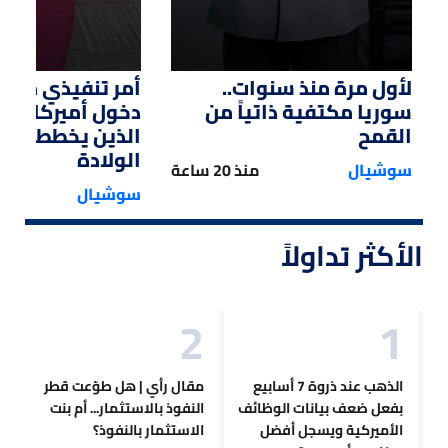
لأول مرة منذ سنوات..
أمر تنفيذي من ت
سوريا مكتفية ذاتياً من
دخول أميركا لل
القمح
الذين يخططون ل
الولادة
سوشيال
منذ 20 ساعة
سوشيال
الأكثر تداولاً
الذهب عند ذروة 7 أسابيع
مقال رأي | هل طوّعت قطر
بفعل ضعف بيانات الوظائف
النفوذ بالاستثمار... أم بنت
الأميركية ويسجل أفضل
الاستثمار بالنفوذ؟