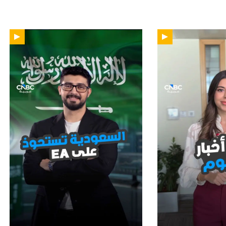
01:12
01: