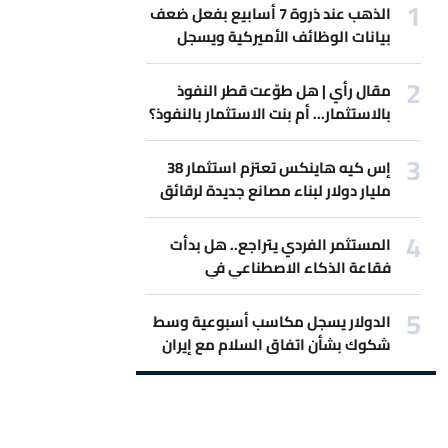
الذهب عند ذروة 7 أسابيع بفعل ضعف
بيانات الوظائف الأميركية ويسجل
أفضل مكاسب أسبوعية
مقال رأي | هل طوّعت قطر النفوذ
بالاستثمار... أم بنت الاستثمار بالنفوذ؟
إس كيه هاينكس تعتزم استثمار 38
مليار دولار لبناء مصانع جديدة لرقائق
الذاكرة
المستثمر الفردي يتراجع.. هل بدأت
فقاعة الذكاء الاصطناعي في
الانكماش؟
الدولار يسجل مكاسب أسبوعية وسط
شكوك بشأن اتفاق السلام مع إيران