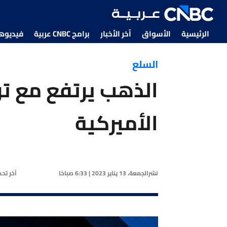
الرئيسية
الأسواق
آخر الأخبار
برامج CNBC عربية
فيديوهات CNBC
السلع
الذهب يرتفع مع تر
الأميركية
نشر
الجمعة، 13 يناير 2023 | 6:33 صباحًا
آخر تح