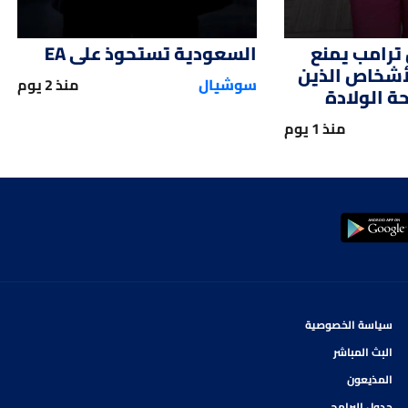
ترامب يمنع
السعودية تستحوذ على EA
لأشخاص الذين
سوشيال
منذ 2 يوم
 الولادة
منذ 1 يوم
سياسة الخصوصية
البث المباشر
المذيعون
جدول البرامج