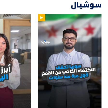
سوشيال
14
01:33