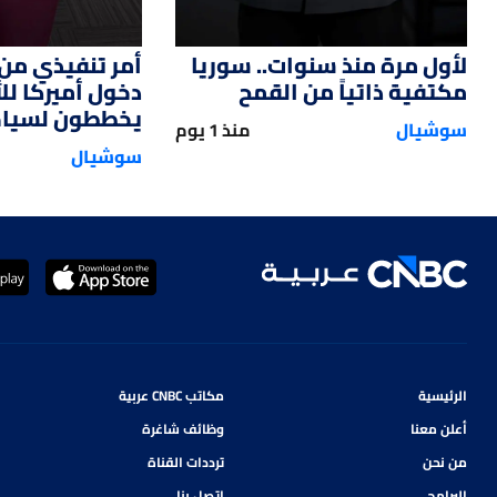
لأول مرة منذ سنوات.. سوريا
أمر تنفيذي من 
مكتفية ذاتياً من القمح
دخول أميركا ل
يخططون لسياحة
سوشيال
منذ 1 يوم
سوشيال
الرئيسية
مكاتب CNBC عربية
أعلن معنا
وظائف شاغرة
من نحن
ترددات القناة
البرامج
اتصل بنا