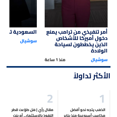
أمر تنفيذي من ترامب يمنع
السعودية تستحوذ
دخول أميركا للأشخاص
سوشيال
الذين يخططون لسياحة
الولادة
سوشيال
منذ 1 ساعة
الأكثر تداولاً
الذهب يتجه نحو أفضل
مقال رأي | هل طوّعت قطر
مكاسب أسبوعية منذ يناير
النفوذ بالاستثمار... أم بنت