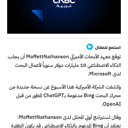
استمع للمقال
توقع معهد الأبحاث الأميركي MoffettNathanson أن يجلب
الذكاء الاصطناعي 10 مليارات دولار سنوياً لأعمال البحث
لدى Microsoft.
وكشفت الشركة الأميركية هذا الأسبوع عن نسخة جديدة من
محرك البحث Bing مدعومة بـChatGPT المطور من قبل
OpenAI.
وقال لستيرلنج أوتي المحلل لدى MoffettNathanson:
نعتقد أن Bing المدعوم بالذكاء الاصطناعي قد يكون الطفرة