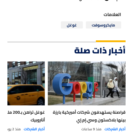
العلامات
مايكروسوفت
غوغل
أخبار ذات صلة
قراصنة يستهدفون شركات أميركية بارزة
غوغل تراهن بـ
بينها بلاكستون وسي.إم.إي
أنثروبيك
أخبار الشركات
منذ 9 ساعات
أخبار الشركات
منذ 2 يوم