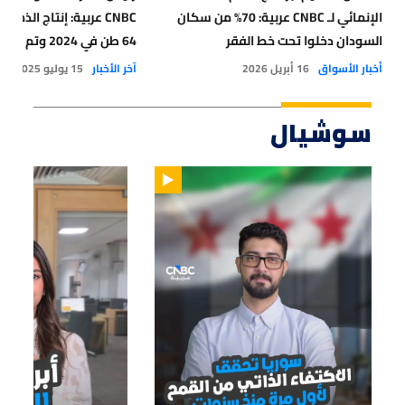
الإنمائي لـ CNBC عربية: 70% من سكان
CNBC عربية: إنتاج الذ
السودان دخلوا تحت خط الفقر
64 طن في 2024 وتم تصديره بالكامل
أخبار الأسواق
16 أبريل 2026
آخر الأخبار
15 يوليو 2025
سوشيال
01:14
01:33