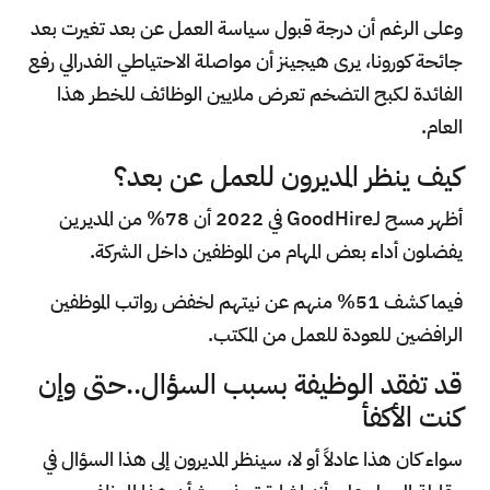
وعلى الرغم أن درجة قبول سياسة العمل عن بعد تغيرت بعد
جائحة كورونا، يرى هيجينز أن مواصلة الاحتياطي الفدرالي رفع
الفائدة لكبح التضخم تعرض ملايين الوظائف للخطر هذا
العام.
كيف ينظر المديرون للعمل عن بعد؟
أظهر مسح لـGoodHire في 2022 أن 78% من المديرين
يفضلون أداء بعض المهام من الموظفين داخل الشركة.
فيما كشف 51% منهم عن نيتهم لخفض رواتب الموظفين
الرافضين للعودة للعمل من المكتب.
قد تفقد الوظيفة بسبب السؤال..حتى وإن
كنت الأكفأ
سواء كان هذا عادلاً أو لا، سينظر المديرون إلى هذا السؤال في