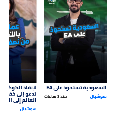
01:47
01:12
السعودية تستحوذ على EA
لإنقاذ الكوكب.. 
تدعو إلى خفض 
سوشيال
منذ 3 ساعات
العالم إلى النصف
سوشيال