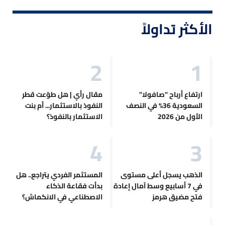
الأكثر تداولاً
ارتفاع أرباح "صافولا"
مقال رأي | هل طوّعت قطر
السعودية 36% في النصف
النفوذ بالاستثمار... أم بنت
الأول من 2026
الاستثمار بالنفوذ؟
الذهب يسجل أعلى مستوى
المستثمر الفردي يتراجع.. هل
في 7 أسابيع وسط آمال إعادة
بدأت فقاعة الذكاء
فتح مضيق هرمز
الاصطناعي في الانكماش؟