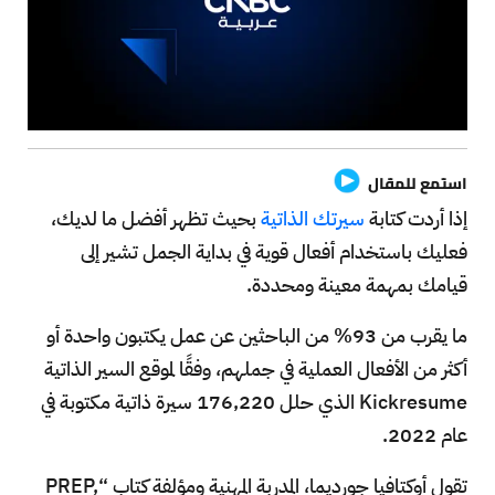
استمع للمقال
إذا أردت كتابة
سيرتك الذاتية
بحيث تظهر أفضل ما لديك،
فعليك باستخدام أفعال قوية في بداية الجمل تشير إلى
قيامك بمهمة معينة ومحددة.
ما يقرب من 93% من الباحثين عن عمل يكتبون واحدة أو
أكثر من الأفعال العملية في جملهم، وفقًا لموقع السير الذاتية
Kickresume الذي حلل 176,220 سيرة ذاتية مكتوبة في
عام 2022.
تقول أوكتافيا جورديما، المدربة المهنية ومؤلفة كتاب “PREP,