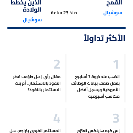
القمح
الذين يخططون ل
الولادة
سوشيال
منذ 23 ساعة
سوشيال
الأكثر تداولاً
الذهب عند ذروة 7 أسابيع
مقال رأي | هل طوّعت قطر
بفعل ضعف بيانات الوظائف
النفوذ بالاستثمار... أم بنت
الأميركية ويسجل أفضل
الاستثمار بالنفوذ؟
مكاسب أسبوعية
إس كيه هاينكس تعتزم
المستثمر الفردي يتراجع.. هل