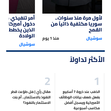
لأول مرة منذ سنوات..
أمر تنفيذي من ت
سوريا مكتفية ذاتياً من
دخول أميركا لل
القمح
الذين يخططون ل
الولادة
سوشيال
منذ 1 يوم
سوشيال
الأكثر تداولاً
الذهب عند ذروة 7 أسابيع
مقال رأي | هل طوّعت قطر
بفعل ضعف بيانات الوظائف
النفوذ بالاستثمار... أم بنت
الأميركية ويسجل أفضل
الاستثمار بالنفوذ؟
مكاسب أسبوعية