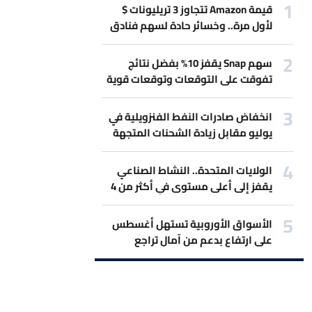
قيمة Amazon تتجاوز 3 تريليونات $
لأول مرة.. وخسائر حادة لسهم فنادق
Marriott بسبب حرب إيران
سهم Snap يقفز 10% بفضل نتائج
تفوقت على التوقعات وتوقعات قوية
للمبيعات.
انخفاض صادرات النفط الفنزويلية في
يوليو مقابل زيادة الشحنات المتجهة
لأميركا
الولايات المتحدة.. النشاط الصناعي
يقفز إلى أعلى مستوى في أكثر من 4
سنوات
الأسواق الأوروبية تستهل أغسطس
على ارتفاع بدعم من آمال تراجع
التصعيد بين أميركا وإيران