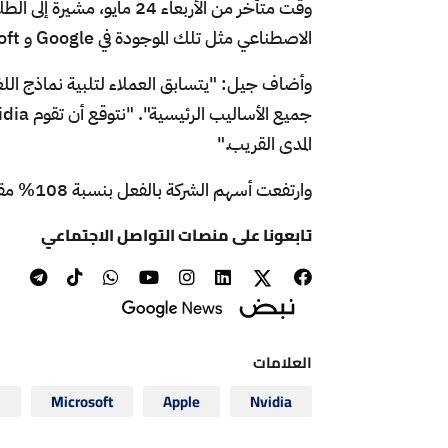
وقت متأخر من الأربعاء 24 م
الاصطناعي مثل تلك الموجودة في Google و Microsoft و OpenAI صانعة ChatGPT.
المدى القريب."
وارتفعت أسهم الشركة بالفعل بنسبة 108% مقارنة بنفس الفترة من العام السابق لجلسة الخميس.
تابعونا على منصات التواصل الاجتماعي
العلامات
Nvidia
Apple
Microsoft
ا