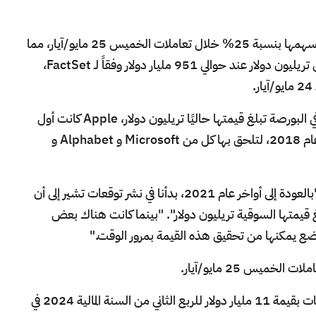
شهدت شركة تصنيع الرقائق Nvidia ارتفاعًا في أسهمها بنسبة 25% خلال تعاملات الخميس 25 مايو/آيار، مما
رفع قيمتها السوقية إلى ما يقل قليلاً عن مستوى تريليون دولار عند حوالي 951 مليار دولار وفقاً لـ FactSet،
خامس شركة أميركية متداولة في البورصة تبلغ قيمتها حاليًا تريليون دولار، Apple كانت أول
شركة تصل قيمتها السوقية إلى هذا المستوى في عام 2018، لتلحق بها كل من Microsoft و Alphabet و
قال راجفيندرا جيل المحلل في نيدهام في مذكرة: "بالعودة إلى أواخر عام 2021، بدأنا في نشر توقعات تشير إلى أن
بلغ قيمتها السوقية تريليون دولار". "بينما كانت هناك بعض
يس 25 مايو/آيار.
تتجه كل الأنظار إلى Nvidia بعد أن توقعت مبيعات بقيمة 11 مليار دولار للربع الثاني من السنة المالية 2024 في