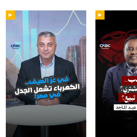
01:51
02: