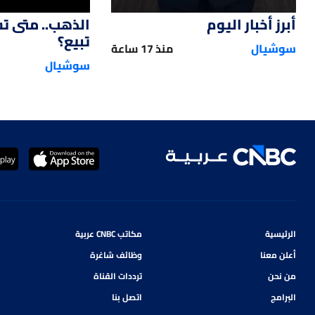
أبرز أخبار اليوم
الذهب.. متى ت
تبيع؟
سوشيال
منذ 17 ساعة
سوشيال
الرئيسية
مكاتب CNBC عربية
أعلن معنا
وظائف شاغرة
من نحن
ترددات القناة
البرامج
اتصل بنا