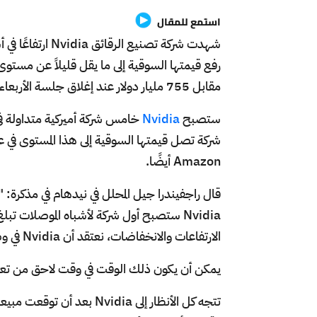
استمع للمقال
مقابل 755 مليار دولار عند إغلاق جلسة الأربعاء 24 مايو/آيار.
ستصبح
Nvidia
Amazon أيضًا.
Nvidia ستصبح أول شركة لأشباه الموصلات ت
الارتفاعات والانخفاضات، نعتقد أن Nvidia في وضع يمكنها من تحقيق هذه القيمة بمرور الوقت."
يمكن أن يكون ذلك الوقت في وقت لاحق من تعاملات الخم