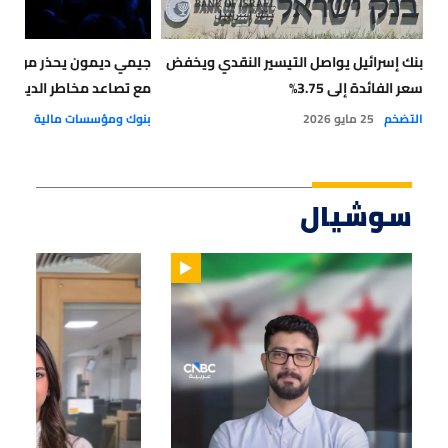
بنك إسرائيل يواصل التيسير النقدي ويخفض
جيمي ديمون يحذر من أز
سعر الفائدة إلى 3.75%
مع تصاعد مخاطر الديون ا
التضخم
25 مايو 2026
بنوك ومؤسسات مالية
28 أبريل 2026
سوشيال