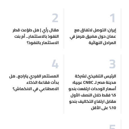
إيران: التوصل لاتفاق مع
مقال رأي | هل طوّعت قطر
عمان حول مضيق هرمز في
النفوذ بالاستثمار... أم بنت
المراحل النهائية
الاستثمار بالنفوذ؟
الرئيس التنفيذي لشركة
المستثمر الفردي يتراجع.. هل
مدينة مصر لـ CNBC عربية:
بدأت فقاعة الذكاء
أسعار الوحدات ارتفعت بنحو
الاصطناعي في الانكماش؟
5% فقط خلال النصف الأول
مقابل ارتفاع التكاليف بنحو
10% على الأقل