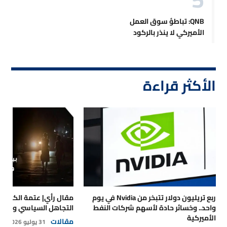
QNB: تباطؤ سوق العمل
الأميركي لا ينذر بالركود
الأكثر قراءة
ربع تريليون دولار تتبخر من Nvidia في يوم
مقال رأي| عتمة الكهرباء
واحد.. وخسائر حادة لأسهم شركات النفط
التجاهل السياسي والتداع
الأميركية
مقالات
31 يوليو 2026