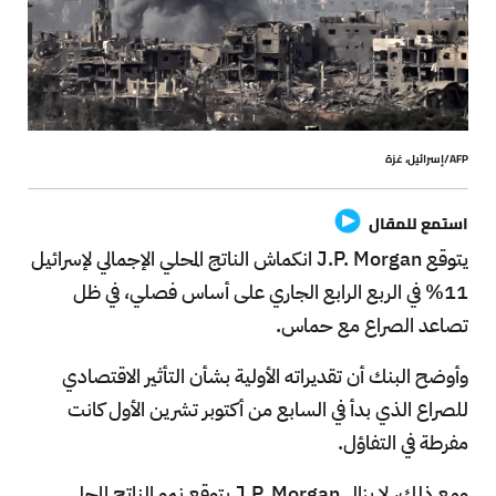
AFP/إسرائيل، غزة
استمع للمقال
يتوقع J.P. Morgan انكماش الناتج المحلي الإجمالي لإسرائيل
11% في الربع الرابع الجاري على أساس فصلي، في ظل
تصاعد الصراع مع حماس.
وأوضح البنك أن تقديراته الأولية بشأن التأثير الاقتصادي
للصراع الذي بدأ في السابع من أكتوبر تشرين الأول كانت
مفرطة في التفاؤل.
ومع ذلك، لا يزال J.P. Morgan يتوقع نمو الناتج المحلي