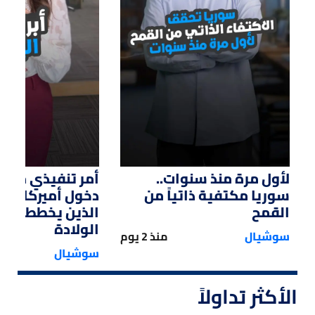
01:14
01:33
لأول مرة منذ سنوات..
أمر تنفيذي من ت
سوريا مكتفية ذاتياً من
دخول أميركا لل
القمح
الذين يخططون ل
الولادة
سوشيال
منذ 2 يوم
سوشيال
الأكثر تداولاً