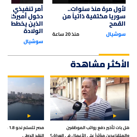
لأول مرة منذ سنوات..
أمر تنفيذي من ت
سوريا مكتفية ذاتياً من
دخول أميركا لل
القمح
الذين يخططون ل
الولادة
سوشيال
منذ 20 ساعة
سوشيال
الأكثر مشاهدة
هل بات تأخير دفع رواتب الموظفين
مصر تتسلم
والمتقاعدين مؤثراً على الأعمال في العراق؟
النقد الدولي