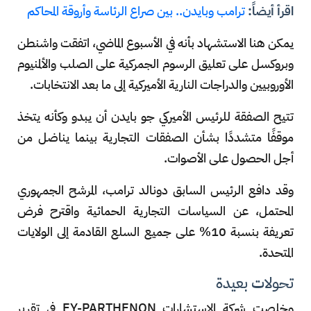
اقرأ أيضاً:
ترامب وبايدن.. بين صراع الرئاسة وأروقة المحاكم
يمكن هنا الاستشهاد بأنه في الأسبوع الماضي، اتفقت واشنطن
وبروكسل على تعليق الرسوم الجمركية على الصلب والألمنيوم
الأوروبيين والدراجات النارية الأميركية إلى ما بعد الانتخابات.
تتيح الصفقة للرئيس الأميركي جو بايدن أن يبدو وكأنه يتخذ
موقفًا متشددًا بشأن الصفقات التجارية بينما يناضل من
أجل الحصول على الأصوات.
وقد دافع الرئيس السابق دونالد ترامب، المرشح الجمهوري
المحتمل، عن السياسات التجارية الحمائية واقترح فرض
تعريفة بنسبة 10% على جميع السلع القادمة إلى الولايات
المتحدة.
تحولات بعيدة
وخلصت شركة الاستشارات EY-PARTHENON في تقرير