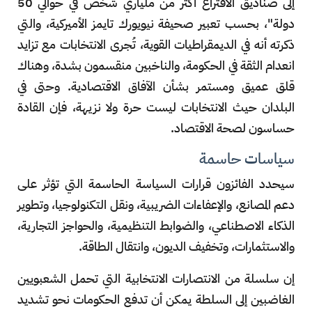
إلى صناديق الاقتراع أكثر من ملياري شخص في حوالي 50
دولة"، بحسب تعبير صحيفة نيويورك تايمز الأميركية، والتي
ذكرته أنه في الديمقراطيات القوية، تُجرى الانتخابات مع تزايد
انعدام الثقة في الحكومة، والناخبين منقسمون بشدة، وهناك
قلق عميق ومستمر بشأن الآفاق الاقتصادية. وحتى في
البلدان حيث الانتخابات ليست حرة ولا نزيهة، فإن القادة
حساسون لصحة الاقتصاد.
سياسات حاسمة
سيحدد الفائزون قرارات السياسة الحاسمة التي تؤثر على
دعم المصانع، والإعفاءات الضريبية، ونقل التكنولوجيا، وتطوير
الذكاء الاصطناعي، والضوابط التنظيمية، والحواجز التجارية،
والاستثمارات، وتخفيف الديون، وانتقال الطاقة.
إن سلسلة من الانتصارات الانتخابية التي تحمل الشعبويين
الغاضبين إلى السلطة يمكن أن تدفع الحكومات نحو تشديد