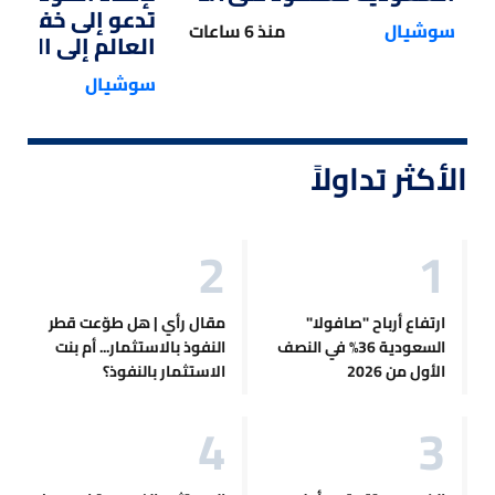
تدعو إلى خفض 
سوشيال
منذ 6 ساعات
العالم إلى النصف
سوشيال
الأكثر تداولاً
ارتفاع أرباح "صافولا"
مقال رأي | هل طوّعت قطر
السعودية 36% في النصف
النفوذ بالاستثمار... أم بنت
الأول من 2026
الاستثمار بالنفوذ؟