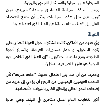
السيطرة على التجارة والاستثمار الأجنبي والهجرة.
ووفق أستاذة السياسة العامة في جامعة كامبريدج، ديان
كويل، فإن مثل هذه السياسات يمكن أن تدفع الاقتصاد
العالمي إلى "عالم مختلف تمامًا عن العالم الذي اعتدنا عليه".
العولمة
وفي عديد من الأماكن، كانت الشكوك حول العولمة تتغذى على
ركود الدخول، وانحدار مستويات المعيشة، واتساع فجوة
التفاوت. ومع ذلك، قالت كويل: "إن العالم الذي تتقلص فيه
التجارة هو عالم يتقلص فيه الدخل".
وحذرت من أن هذا يثير احتمال حدوث "حلقة مفرغة"؛ لأن
انتخاب القوميين اليمينيين من المرجح أن يؤدي إلى مزيد من
إضعاف النمو العالمي وإلحاق الضرر بالثروات الاقتصادية.
أكبر انتخابات العام المقبل ستجرى في الهند. وهي حاليا