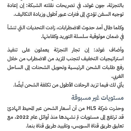
بالتجزئة، جون غولد، في تصريحات نقلته الشبكة: إن إعادة
توجيه السفن تؤدي إلى فترات عبور أطول وزيادة التكاليف.
وكلما طال أمد حدوث الاضطرابات، زادت التحديات التي تنشأ
في ضمان موثوقية سلسلة التوريد وكفاءتها.
وأضاف غولد: إن تجار التجزئة يعملون على تنفيذ
استراتيجيات التخفيف لتجنب المزيد من الاضطراب من خلال
رفع طلبات الشحن الرئيسية وتحويل الشحنات إلى الساحل
الغربي.
يأتي لك فيما تزيد الرحلات الأطول من تكلفة الشحن أيضًا.
مستويات غير مسبوقة
وحذرت شركة HLS من أن أسعار الشحن عبر المحيط الهادئ
قد ترتفع إلى مستويات لم نشهدها منذ أوائل عام 2022، مع
تعليق طريق قناة السويس، وتقييد طريق قناة بنما.