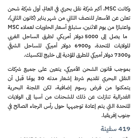
وكانت MSC، أكبر شركة نقل بحري في العالم، أول شركة شحن
تعلن عن الأسعار للنصف الثاني من شهر يناير (كانون الثاني)،
واعتبارًا من يوم الاثنين، ستبلغ أسعار الحاويات لعملاء MSC
ما يصل إلى 5000 دولار أمريكي لطرق الساحل الغربي
للولايات المتحدة، و6900 دولار أميركي للساحل الشرقي
و7300 دولار أميركي للطرق المؤدية إلى خليج المكسيك.
بموجب قانون الشحن الأميركي، يتعين على جميع شركات
النقل البحري تقديم شرط إشعار مدته 30 يومًا قبل أن
يتمكنوا من فرض رسوم إضافية، لكن اللجنة البحرية
الفدرالية تنازلت عن ذلك للشحنات من آسيا إلى الولايات
المتحدة التي يتم إعادة توجيهها حول رأس الرجاء الصالح في
جنوب إفريقيا.
419 سفينة