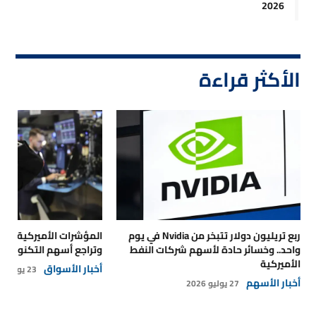
2026
الأكثر قراءة
ربع تريليون دولار تتبخر من Nvidia في يوم
المؤشرات الأميركية تتر
واحد.. وخسائر حادة لأسهم شركات النفط
وتراجع أسهم التكنولوجي
الأميركية
أخبار الأسواق
23 يوليو 2026
أخبار الأسهم
27 يوليو 2026