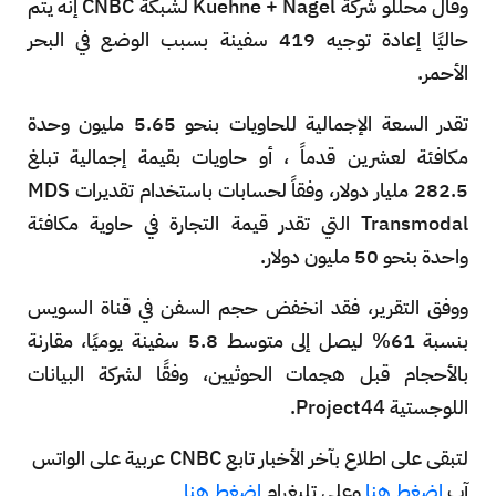
وقال محللو شركة Kuehne + Nagel لشبكة CNBC إنه يتم
حاليًا إعادة توجيه 419 سفينة بسبب الوضع في البحر
الأحمر.
تقدر السعة الإجمالية للحاويات بنحو 5.65 مليون وحدة
مكافئة لعشرين قدماً ، أو حاويات بقيمة إجمالية تبلغ
282.5 مليار دولار، وفقاً لحسابات باستخدام تقديرات MDS
Transmodal التي تقدر قيمة التجارة في حاوية مكافئة
واحدة بنحو 50 مليون دولار.
ووفق التقرير، فقد انخفض حجم السفن في قناة السويس
بنسبة 61% ليصل إلى متوسط 5.8 سفينة يوميًا، مقارنة
بالأحجام قبل هجمات الحوثيين، وفقًا لشركة البيانات
اللوجستية Project44.
لتبقى على اطلاع بآخر الأخبار تابع CNBC عربية على الواتس
آب
اضغط هنا
وعلى تليغرام
اضغط هنا