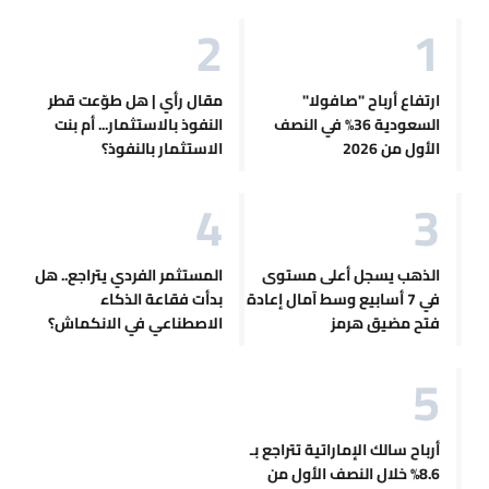
ارتفاع أرباح "صافولا"
مقال رأي | هل طوّعت قطر
السعودية 36% في النصف
النفوذ بالاستثمار... أم بنت
الأول من 2026
الاستثمار بالنفوذ؟
الذهب يسجل أعلى مستوى
المستثمر الفردي يتراجع.. هل
في 7 أسابيع وسط آمال إعادة
بدأت فقاعة الذكاء
فتح مضيق هرمز
الاصطناعي في الانكماش؟
أرباح سالك الإماراتية تتراجع بـ
8.6% خلال النصف الأول من