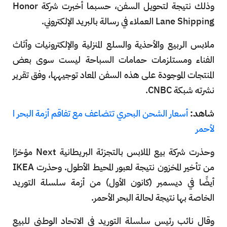
وذلك نتيجة لتحويل السفن، حسبما أخبرت شركة Honor
Lane Shipping العملاء في رسالة بالبريد الإلكتروني.
ملابس الربيع والأحذية والسلع المنزلية والإلكترونيات وأثاث
الفناء ومستلزمات حمامات السباحة ليست سوى بعض
المنتجات الموجودة على هذه السفن المعاد توجيهها، وفق تقرير
نشرته شبكة CNBC.
شاهد:
أسعار الشحن البحري تتضاعف مع تفاقم أزمة البحر ا
لأحمر
وحذرت شركة بيع الملابس بالتجزئة البريطانية Next مؤخرًا
من تأخير المخزون نتيجة لعبور المحيط الأطول. وحذرت IKEA
أيضًا في ديسمبر (كانون الأول) من أزمة سلسلة التوريد
الخاصة بها نتيجة لحالة البحر الأحمر.
وقال نائب رئيس سلسلة التوريد في الاتحاد الوطني للبيع