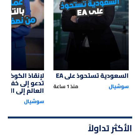
01:47
01:12
السعودية تستحوذ على EA
لإنقاذ الكوكب.. 
تدعو إلى خفض 
سوشيال
منذ 1 ساعة
العالم إلى النصف
سوشيال
الأكثر تداولاً