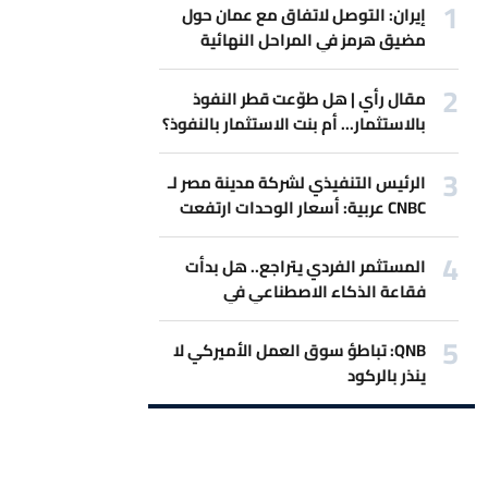
إيران: التوصل لاتفاق مع عمان حول
مضيق هرمز في المراحل النهائية
مقال رأي | هل طوّعت قطر النفوذ
بالاستثمار... أم بنت الاستثمار بالنفوذ؟
الرئيس التنفيذي لشركة مدينة مصر لـ
CNBC عربية: أسعار الوحدات ارتفعت
بنحو 5% فقط خلال النصف الأول مقابل
ارتفاع التكاليف بنحو 10% على الأقل
المستثمر الفردي يتراجع.. هل بدأت
فقاعة الذكاء الاصطناعي في
الانكماش؟
QNB: تباطؤ سوق العمل الأميركي لا
ينذر بالركود