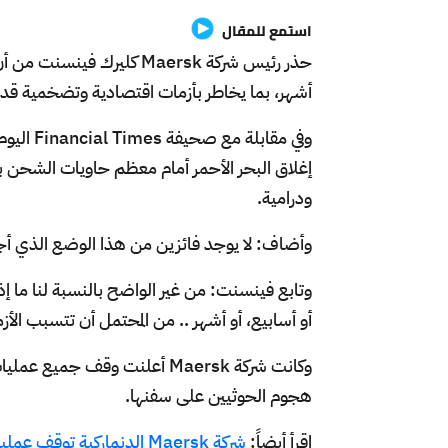
استمع للمقال
حذر رئيس شركة Maersk كلير
أشهر، بما يخاطر بأزمات اقتصادية وتضخمية قد تؤث
وفي مقاب
إغلاق البحر الأحمر أمام معظم حاويات الشح
ودرامية.
وأضاف: لا يوجد فائزين من هذا الوضع الذي أج
وتابع فينسنت: من غير الواضح بالنسبة لنا ما إذ
أو أسابيع، أو أشهر .. من المحتمل أن تتسبب الأزم
وكانت شركة Maersk أعلنت وقف ج
هجوم الحوثيين على سفنها.
اقرأ أيضاً:
شركة Maersk الدنماركية توقف عملياتها في البحر الأحمر حتى إشعار آخر