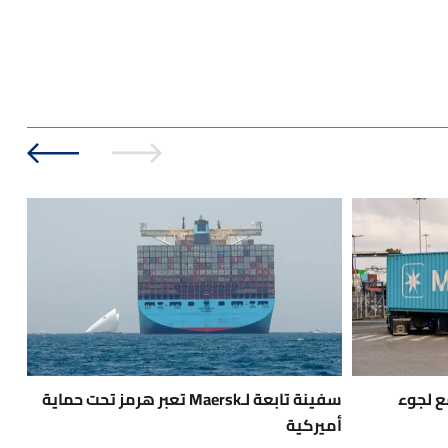
ع لجوء
سفينة تابعة لـMaersk تعبر هرمز تحت حماية
بعد
أميركية
الأ