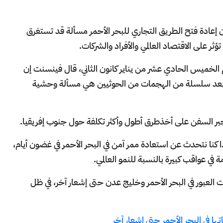
ك فينسنت من أن إعادة فتح الطريق التجاري للبحر الأحمر مسألة قد تستغرق
ر على الاقتصاد العالمي والأفراد والشركات.
لة مع صحيفة Financial Times اليوم الخميس الحادي عشر من يناير كانون الثاني، قال فينسنت إن
ن بعد سلسلة من الهجمات من الحوثيين هي مسألة وحشية
بر السفن على أخذطرق أطول وأكثر تكلفة حول جنوب إفريقيا.
ا كنا نتحدث عن استعادة ممر آمن في البحر الأحمر في غضون أيام،
ة في عواقب كبيرة بالنسبة للنمو العالمي.
ميع عمليات العبور في البحر الأحمر وخليج عدن حتى إشعار آخر، في ظل