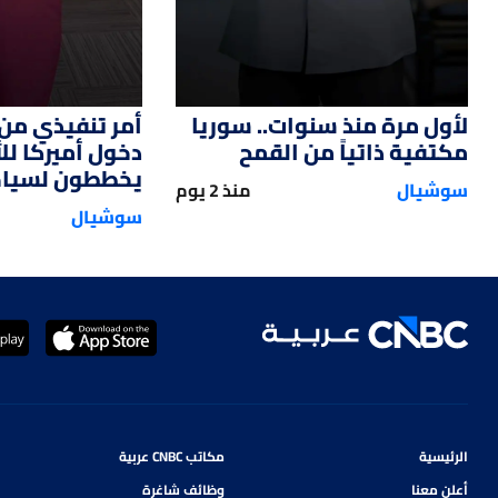
لأول مرة منذ سنوات.. سوريا
أمر تنفيذي من 
مكتفية ذاتياً من القمح
دخول أميركا ل
يخططون لسياحة
سوشيال
منذ 2 يوم
سوشيال
الرئيسية
مكاتب CNBC عربية
أعلن معنا
وظائف شاغرة