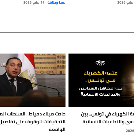
نفط وطاقة
17 مايو 2026
 الكهرباء في تونس.. بين
حادث ميناء دمياط.. السلطات الم
سي والتداعيات الانسانية
التحقيقات للوقوف على تفاصيل
الواقعة