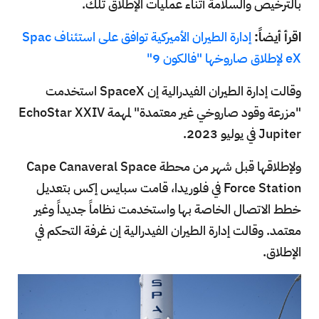
بالترخيص والسلامة أثناء عمليات الإطلاق تلك.
اقرأ أيضاً:
إدارة الطيران الأميركية توافق على استئناف Spac
eX لإطلاق صاروخها "فالكون 9"
وقالت إدارة الطيران الفيدرالية إن SpaceX استخدمت
"مزرعة وقود صاروخي غير معتمدة" لمهمة EchoStar XXIV
Jupiter في يوليو 2023.
ولإطلاقها قبل شهر من محطة Cape Canaveral Space
Force Station في فلوريدا، قامت سبايس إكس بتعديل
خطط الاتصال الخاصة بها واستخدمت نظاماً جديداً وغير
معتمد. وقالت إدارة الطيران الفيدرالية إن غرفة التحكم في
الإطلاق.