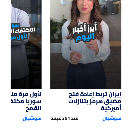
01:33
01:12
إيران تربط إعادة فتح
لأول مرة منذ سن
مضيق هرمز بتنازلات
سوريا مكتفية ذات
أميركية
القمح
سوشيال
منذ 51 دقيقة
سوشيال