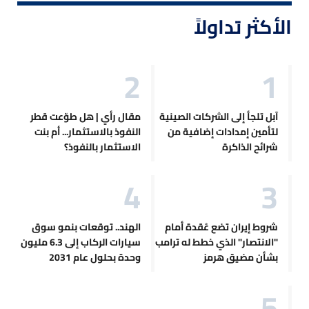
الأكثر تداولاً
آبل تلجأ إلى الشركات الصينية
مقال رأي | هل طوّعت قطر
لتأمين إمدادات إضافية من
النفوذ بالاستثمار... أم بنت
شرائح الذاكرة
الاستثمار بالنفوذ؟
شروط إيران تضع عُقدة أمام
الهند.. توقعات بنمو سوق
"الانتصار" الذي خطط له ترامب
سيارات الركاب إلى 6.3 مليون
بشأن مضيق هرمز
وحدة بحلول عام 2031