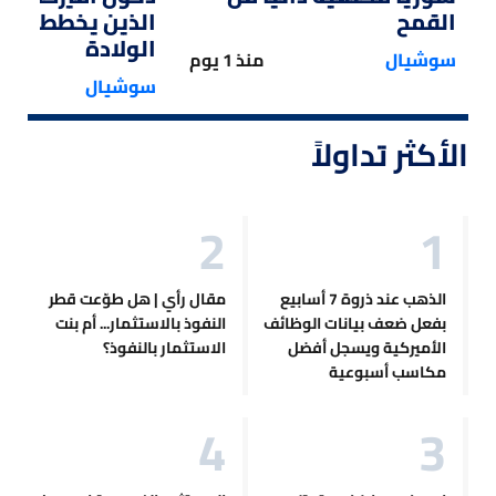
القمح
الذين يخططون ل
الولادة
سوشيال
منذ 1 يوم
سوشيال
الأكثر تداولاً
الذهب عند ذروة 7 أسابيع
مقال رأي | هل طوّعت قطر
بفعل ضعف بيانات الوظائف
النفوذ بالاستثمار... أم بنت
الأميركية ويسجل أفضل
الاستثمار بالنفوذ؟
مكاسب أسبوعية