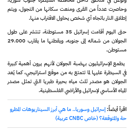
وحاصرت عدداً من القرى ومنعت سكانها من التجول، ويتم
إطلاق النار باتجاه أي شخص يحاول الاقتراب منها.
حتى اليوم أقامت إسرائيل 35 مستوطنة، تنتشر على طول
الجولان من شماله إلى جنوبه، ويقطنها ما يقارب 29.000
مستوطن.
يطمع الإسرائيليون بهضبة الجولان لأنهم يرون أهمية كبيرة
في السيطرة عليها لما تتمتع به من موقع استراتيجي، كما يُعد
الجولان هو مصدر ثلث مياه بحيرة طبريا التي تمثل مصدر
المياه الأساسي لإسرائيل والأراضي الفلسطينية.
اقرأ أيضاً:
إسرائيل وسوريا.. ما هي أبرز السيناريوهات المطرو
حة والمتوقعة؟ (خاص CNBC عربية)