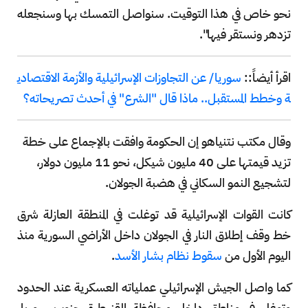
نحو خاص في هذا التوقيت. سنواصل التمسك بها وسنجعله
تزدهر ونستقر فيها".
اقرأ أيضاً::
سوريا/ عن التجاوزات الإسرائيلية والأزمة الاقتصادي
ة وخطط المستقبل.. ماذا قال "الشرع" في أحدث تصريحاته؟
وقال مكتب نتنياهو إن الحكومة وافقت بالإجماع على خطة
تزيد قيمتها على 40 مليون شيكل، نحو 11 مليون دولار،
لتشجيع النمو السكاني في هضبة الجولان.
كانت القوات الإسرائيلية قد توغلت في المنطقة العازلة شرق
خط وقف إطلاق النار في الجولان داخل الأراضي السورية منذ
اليوم الأول من
سقوط نظام بشار الأسد
.
كما واصل الجيش الإسرائيلي عملياته العسكرية عند الحدود
وتوغل في مناطق داخل محافظة القنيطرة جنوب سوريا،