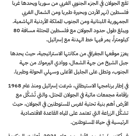
تقع الجولان في الجزء الجنوبي الغربي من سوريا ويحدها غربا
فلسطين (نهر الأردن وبحيرة طبريا ومن الشمال الغربي
الجمهورية اللبنانية ومن الجنوب المملكة الأردنية الهاشمية.
ويبلغ طول حدود الجولان مع فلسطين المحتلة مسافة 80
كيلومتراً، يمر فيها خط الهدنة مع إسرائيل.
يعزز موقعها الجغرافي من مكانتها الاستراتيجية، حيث يحدها
جبل الشيخ من جهة الشمال، ووادي اليرموك من جهة
الجنوب، وتطل على الجليل الأعلى وسهلي الحولة وطبريا.
في إطار برنامجها الاستيطاني، شرعت إسرائيل ومنذ عام 1968
بإقامة مجمعات مائية في الجولان المحتل، والتي تُشكَّل مع
الأرض أهم بنية تحتية لغرس المستوطنين في الجولان، حيث
تشكَّل الزراعة التي تعتمد على المياه القاعدة الاقتصادية
الرئيسية في حياة المستوطنين.
في أكتوبر / تشرين الأول من عام 2021، أعلنت الحكومة