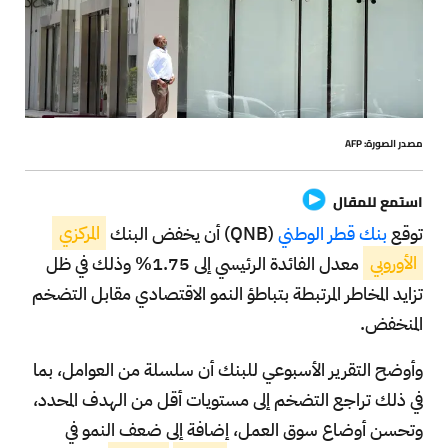
مصدر الصورة: AFP
استمع للمقال
توقع
بنك قطر الوطني
(QNB) أن يخفض البنك
المركزي
الأوروبي
معدل الفائدة الرئيسي إلى 1.75% وذلك في ظل
تزايد المخاطر المرتبطة بتباطؤ النمو الاقتصادي مقابل التضخم
المنخفض.
وأوضح التقرير الأسبوعي للبنك أن سلسلة من العوامل، بما
في ذلك تراجع التضخم إلى مستويات أقل من الهدف المحدد،
وتحسن أوضاع سوق العمل، إضافة إلى ضعف النمو في