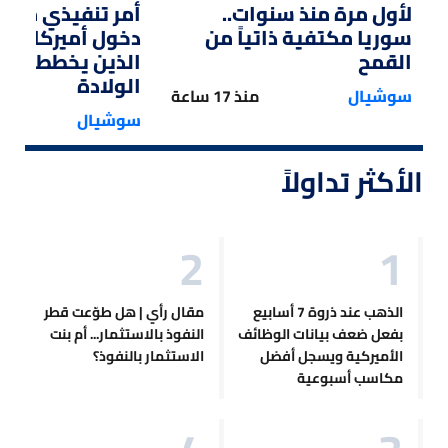
لأول مرة منذ سنوات..
أمر تنفيذي من ت
سوريا مكتفية ذاتياً من
دخول أميركا لل
القمح
الذين يخططون ل
الولادة
سوشيال
منذ 17 ساعة
سوشيال
الأكثر تداولاً
الذهب عند ذروة 7 أسابيع
مقال رأي | هل طوّعت قطر
بفعل ضعف بيانات الوظائف
النفوذ بالاستثمار... أم بنت
الأميركية ويسجل أفضل
الاستثمار بالنفوذ؟
مكاسب أسبوعية