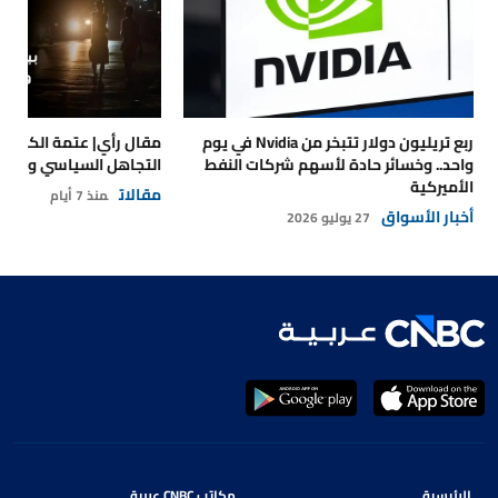
ربع تريليون دولار تتبخر من Nvidia في يوم
مقال رأي| عتمة الكهرباء
واحد.. وخسائر حادة لأسهم شركات النفط
التجاهل السياسي والتداع
الأميركية
مقالات
منذ 7 أيام
أخبار الأسواق
27 يوليو 2026
الرئيسية
مكاتب CNBC عربية