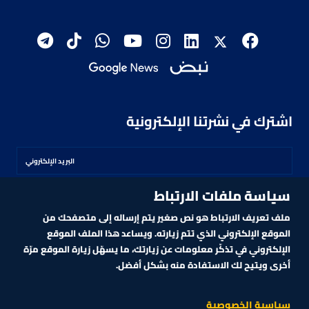
اشترك في نشرتنا الإلكترونية
سياسة ملفات الارتباط
اشترك
ملف تعريف الارتباط هو نص صغير يتم إرساله إلى متصفحك من
الموقع الإلكتروني الذي تتم زيارته. ويساعد هذا الملف الموقع
الإلكتروني في تذكّر معلومات عن زيارتك، ما يسهّل زيارة الموقع مرّة
أخرى ويتيح لك الاستفادة منه بشكل أفضل.
MARKET TECHNOLOGY POWERED BY ZAGTRADER
CNBCARABIA.COM. ALL RIGHTS RESERVED
2026
©
سياسية الخصوصية