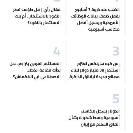
الذهب عند ذروة 7 أسابيع
مقال رأي | هل طوّعت قطر
بفعل ضعف بيانات الوظائف
النفوذ بالاستثمار... أم بنت
الأميركية ويسجل أفضل
الاستثمار بالنفوذ؟
مكاسب أسبوعية
إس كيه هاينكس تعتزم
المستثمر الفردي يتراجع.. هل
استثمار 38 مليار دولار لبناء
بدأت فقاعة الذكاء
مصانع جديدة لرقائق الذاكرة
الاصطناعي في الانكماش؟
الدولار يسجل مكاسب
أسبوعية وسط شكوك بشأن
اتفاق السلام مع إيران