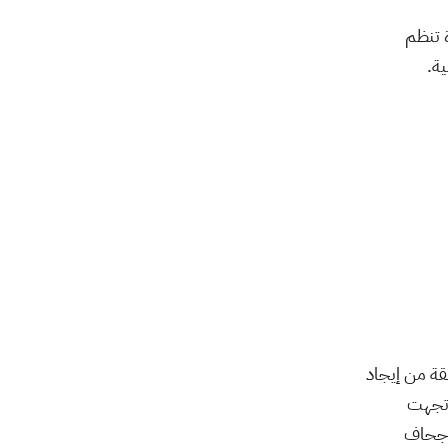
01:08
أخبار الشركات
منذ 1 يوم
ة تنظم
ة.
الأسواق الآسيوية تلتقط
أنفاسها.. وترقب لتقرير
الوظ ...
08:13
أخبار الأسواق
منذ 1 يوم
بعد حرب إيران.. كيف تعيد
واشنطن بناء ترسانتها
الصا ...
02:54
أخبار الأسواق
منذ 1 يوم
إعمار العقارية تعلن
نتائجها الجمعة..
والمحللون يتو ...
01:44
أخبار الشركات
منذ 1 يوم
قة من إيجاد
اتجهت
نتائج أفضل من
لإجحاف
التوقعات.. شركة stc