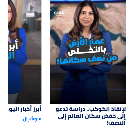
:15
01:47
لإنقاذ الكوكب.. دراسة تدعو
أبرز أخبار اليوم
إلى خفض سكان العالم إلى
سوشيال
النصف!