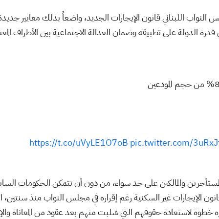
لس النواب اللبناني قانون الإيجارات الجديد، واضعاً بذلك معايير جديد
ة الدولة على تطبيقه وضمان العدالة الاجتماعية بين الأطراف المعني
https://t.co/uVyLE1O7oB
pic.twitter.com/3uRx
 المستأجرين والمالكين على حد سواء، من دون أن تتمكن الحكومات الساب
ون الإيجارات غير السكنية رغم إقراره في مجلس النواب منذ سنتين، 
باره خطوة لاستعادة حقوقهم التي سُلبت منهم بعد عقود من المعاناة وا