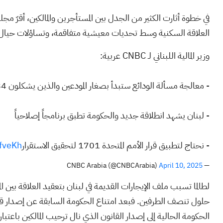
في خطوة أثارت الكثير من الجدل بين المستأجرين والمالكين، أقرّ مج
العلاقة السكنية وسط تحديات معيشية متفاقمة، وتساؤلات حيال قدر
وزير المالية اللبناني لـ CNBC عربية:
- معالجة مسألة الودائع ستبدأ بصغار المودعين والذين يشكلون 84% من حجم المودعين
- لبنان يشهد انطلاقة جديد والحكومة تطبق برنامجاً إصلاحياً
- نحتاج لتطبيق قرار الأمم المتحدة 1701 لتحقيق الاستقرار
JfveKh
April 10, 2025
— CNBC Arabia (@CNBCArabia)
لطالما تسبب ملف الإيجارات القديمة في لبنان بتعقيد العلاقة بين
حلول تنصف الطرفين. فبعد امتناع الحكومة السابقة عن إصدار قان
الحكومة الحالية إلى إصدار القانون الذي نال ترحيب المالكين باعت