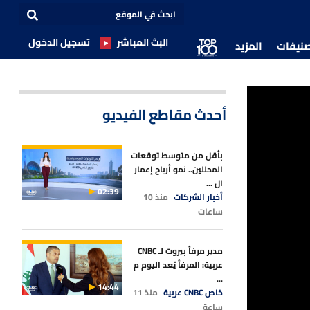
البث المباشر
تسجيل الدخول
صنيفات
المزيد
أحدث مقاطع الفيديو
بأقل من متوسط توقعات
المحللين.. نمو أرباح إعمار
ال ...
02:39
أخبار الشركات
منذ 10
ساعات
مدير مرفأ بيروت لـ CNBC
عربية: المرفأ يُعد اليوم م
...
14:44
خاص CNBC عربية
منذ 11
ساعة