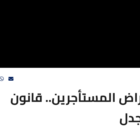
راض المستأجرين.. قانون
جدل