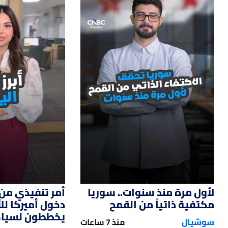
14
01:33
لأول مرة منذ سنوات.. سوريا
أمر تنفيذي من 
مكتفية ذاتياً من القمح
دخول أميركا ل
يخططون لسياحة
سوشيال
منذ 7 ساعات