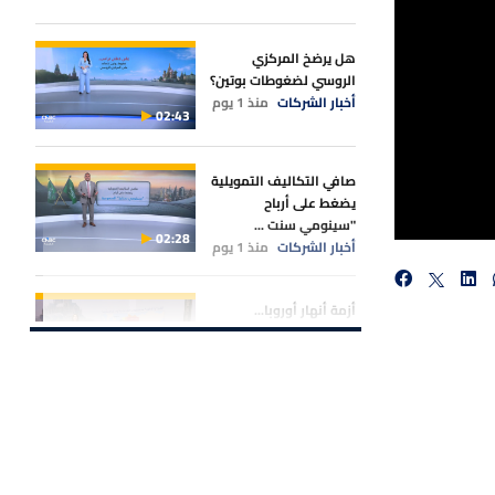
هل يرضخ المركزي
الروسي لضغوطات بوتين؟
أخبار الشركات
منذ 1 يوم
02:43
صافي التكاليف التمويلية
يضغط على أرباح
"سينومي سنت ...
02:28
أخبار الشركات
منذ 1 يوم
أزمة أنهار أوروبا...
انخفاض "الراين"
و"الدانوب" يض ...
02:20
أخبار الأسواق
منذ 1 يوم
سهم "المعمر لأنظمة
المعلومات" يواصل
المكاسب بدعم م ...