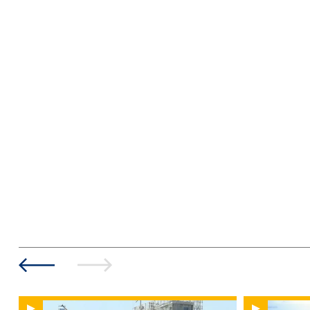
بشرية"
حول العالم
منذ 1 يوم
01:03
الذكاء الاصطناعي
والطائرات المسيّرة في
مواجهة البع ...
00:55
حول العالم
منذ 1 يوم
مدينة أميركية تسعى لأن
تصبح عاصمة الروبوتات
حول العالم
منذ 1 يوم
01:00
ملابس ترتدي نفسها..
تقنية قد تُحدث فرقًا لكبار
الس ...
01:02
حول العالم
منذ 1 يوم
بعد دعم الين.. هل تمهد