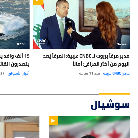
02:55
14:44
مدير مرفأ بيروت لـ CNBC عربية: المرفأ يُعد
15 ألف وافد ي
اليوم من أكثر المرافئ أماناً
يتصدرون القائ
خاص CNBC عربية
منذ 11 ساعة
أخبار الأسواق
27 يوليو 2026
سوشيال