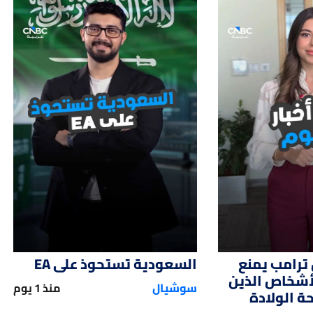
01:12
01:
ترامب يمنع
السعودية تستحوذ على EA
لأشخاص الذين
سوشيال
منذ 1 يوم
 الولادة