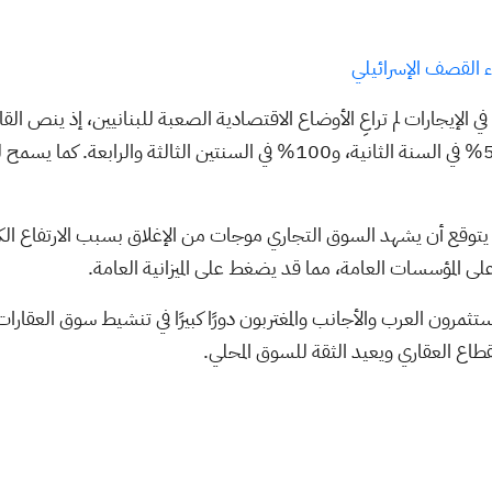
ي الإيجارات لم تراعِ الأوضاع الاقتصادية الصعبة للبنانيين، إذ ينص الق
زيادة تدريجية في بدلات الإيجار، تبدأ بـ25% في السنة الأولى، ثم 50% في السنة الثانية، و100% في السنتين الثالثة والرا
ث يتوقع أن يشهد السوق التجاري موجات من الإغلاق بسبب الارتفاع الكب
 على المؤسسات العامة، مما قد يضغط على الميزانية العامة.
لمستثمرون العرب والأجانب والمغتربون دورًا كبيرًا في تنشيط سوق العقار
طاع العقاري ويعيد الثقة للسوق المحلي.