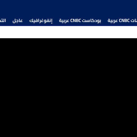
 عربية
بودكاست CNBC عربية
إنفوغرافيك
عاجل
الت
ي لبنان يثير الجدل