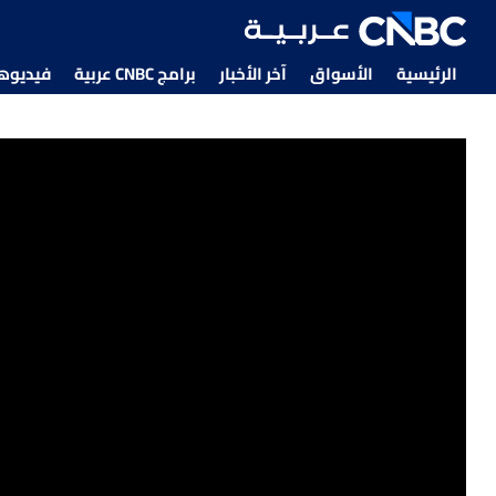
الرئيسية
الأسواق
آخر الأخبار
برامج CNBC عربية
فيديوهات CNBC
بين ترحيب المالكين واعتراض المستأجرين.. قانون الإيجارات ف