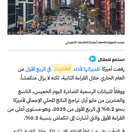
مصدر الصورة:pexels/,أميركا,الاقتصاد الأميركي
استمع للمقال
رفعت أميركا
تقديراتها لأداء
الاقتصاد
في الربع الأول
من
العام الجاري خلال القراءة الثانية، لكنه لا يزال منكمشاً.
ووفقاً للبيانات الرسمية الصادرة اليوم الخميس، التاسع
والعشرين من مايو أيار، تراجع الناتج المحلي الإجمالي لأميركا
بنحو 0.2% في الربع الأول من 2025، وهو مستوى أعلى من
القراءة الأولى والتي أشارت إلى انكماش بنسبة 0.3%.
في الوقت نفسه، تباطأ الإنفاق الاستهلاكي خلال الفترة، لكنه