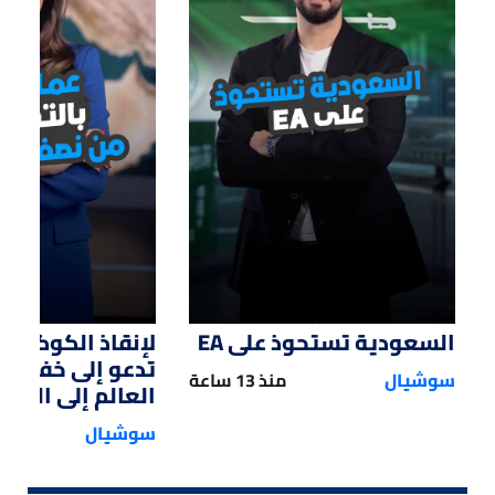
01:47
01:12
السعودية تستحوذ على EA
لإنقاذ الكوكب.. 
تدعو إلى خفض 
سوشيال
منذ 13 ساعة
العالم إلى النصف
سوشيال