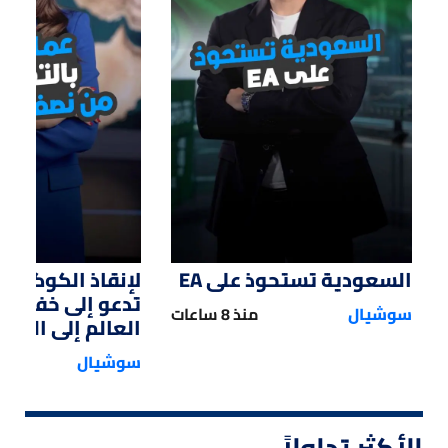
01:47
01:12
السعودية تستحوذ على EA
لإنقاذ الكوكب.. 
تدعو إلى خفض 
سوشيال
منذ 8 ساعات
العالم إلى النصف
سوشيال
الأكثر تداولاً