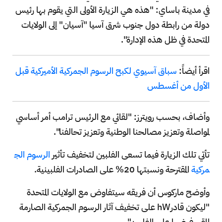
في مدينة باساي: "هذه هي الزيارة الأولى التي يقوم بها رئيس
دولة من رابطة دول جنوب شرق آسيا "آسيان" إلى الولايات
المتحدة في ظل هذه الإدارة".
اقرأ أيضاً:
سباق آسيوي لكبح الرسوم الجمركية الأميركية قبل
الأول من أغسطس
وأضاف، بحسب رويترز: "لقائي مع الرئيس ترامب أمر أساسي
لمواصلة وتعزيز مصالحنا الوطنية وتعزيز تحالفنا".
تأتي تلك الزيارة فيما تسعى الفلبين لتخفيف تأثير
الرسوم الج
مركية
المقترحة ونسبتها 20% على الصادرات الفلبينية.
وأوضح ماركوس أن فريقه سيتفاوض مع الولايات المتحدة
"ليكون قادرhW على تخفيف آثار الرسوم الجمركية الصارمة
المقرر فرضها على الفلبين".