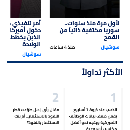
لأول مرة منذ سنوات..
أمر تنفيذي من ت
سوريا مكتفية ذاتياً من
دخول أميركا لل
القمح
الذين يخططون ل
الولادة
سوشيال
منذ 4 ساعات
سوشيال
الأكثر تداولاً
الذهب عند ذروة 7 أسابيع
مقال رأي | هل طوّعت قطر
بفعل ضعف بيانات الوظائف
النفوذ بالاستثمار... أم بنت
الأميركية ويتجه نحو أفضل
الاستثمار بالنفوذ؟
مكاسب أسبوعية