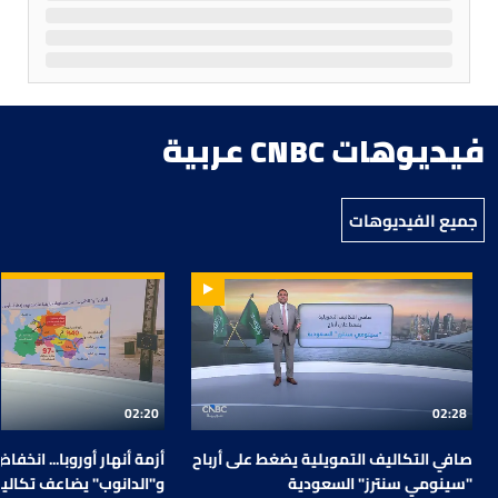
فيديوهات CNBC عربية
جميع الفيديوهات
02:20
02:28
صافي التكاليف التمويلية يضغط على أرباح
أزمة أنهار أوروبا... انخفاض
"سينومي سنترز" السعودية
و"الدانوب" يضاعف تكالي