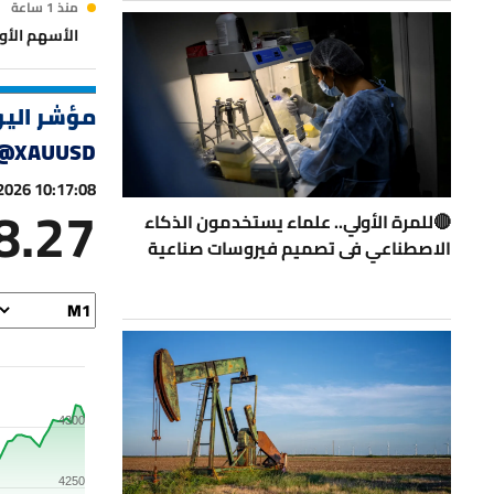
منذ 1 ساعة
الأسهم الأو
منذ 1 ساعة
مؤشر الي
أدنوك للإمداد والخد
@
XAUUSD
منذ 2 ساعة
 2026 10:17:08
8.27
أرباح إعمار للتطوير ال
🔴للمرة الأولي.. علماء يستخدمون الذكاء
الاصطناعي فى تصميم فيروسات صناعية
منذ 2 ساعة
أرباح دانة غاز الإماراتية
منذ 3 ساعات
أرباح رأس الخيمة الع
4300
منذ 4 ساعات
الذهب يتجه 
4250