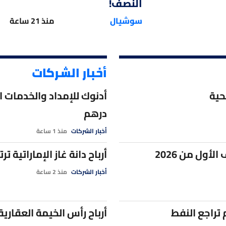
النصف!
على مهلة قضائية توقف مؤقتاً كشف سجلاته المالية أمام BBC
سوشيال
منذ 21 ساعة
ة من الدولار النقدي إلى العراق بقيمة 500 مليون دولار
أخبار الشركات
إنتاج النفط في يوليو بدعم الصادرات رغم الهجمات
حية
درهم
وروبية تغلق على مكاسب محدودة وسط ترقب اتفاق إيران وأميركا
أخبار الشركات
منذ 1 ساعة
أرباح دانة غاز الإماراتية ترتفع 46.5% في النصف الأول 
ح قتل الذكاء الاصطناعي" أمام الكونغرس الأميركي
أخبار الشركات
منذ 2 ساعة
 تقتربان من اتفاق حول مضيق هرمز
 تراجع النفط
أرباح رأس الخيمة العقارية تتراجع بأكثر من 