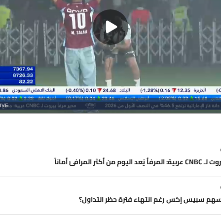
tream
IVE
te
ype
وم من أكثر المرافئ أماناً
 سهم سبيس إكس رغم انتهاء فترة حظر التداول؟