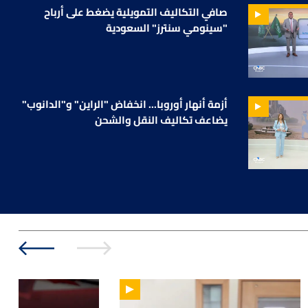
صافي التكاليف التمويلية يضغط على أرباح
"سينومي سنترز" السعودية
أزمة أنهار أوروبا... انخفاض "الراين" و"الدانوب"
يضاعف تكاليف النقل والشحن