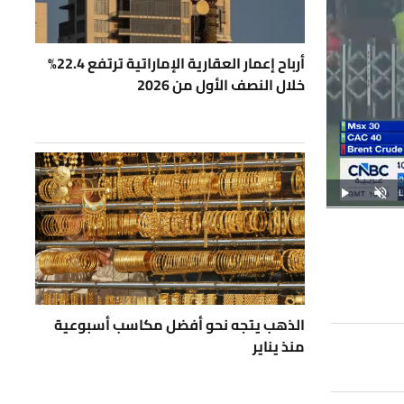
أرباح إعمار العقارية الإماراتية ترتفع 22.4%
خلال النصف الأول من 2026
S
L
Play
Unmu
T
الذهب يتجه نحو أفضل مكاسب أسبوعية
منذ يناير