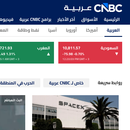
الرئيسية
الأسواق
آخر الأخبار
برامج CNBC عربية
فيديوهات CNBC
العربية
أميركا
أوروبا
آسيا
نفط وطاقة
المع
السعودية
10,811.57
المغرب
,721.93
.49 1.31
%
-75.98 -0.70
%
5:1 AM
GMT + 3
12:20:59 PM
GMT + 3
روابط سريعة
خاص لـ CNBC عربية
الحرب في المنطقة
البث المباشر