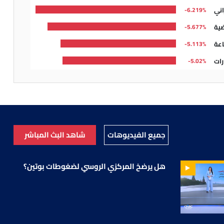
اني
6.219%-
ضية
5.677%-
اعة
5.113%-
رات
5.02%-
لات إلى خزينة الدولة
جميع الفيديوهات
شاهد البث المباشر
هل يرضخ المركزي الروسي لضغوطات بوتين؟