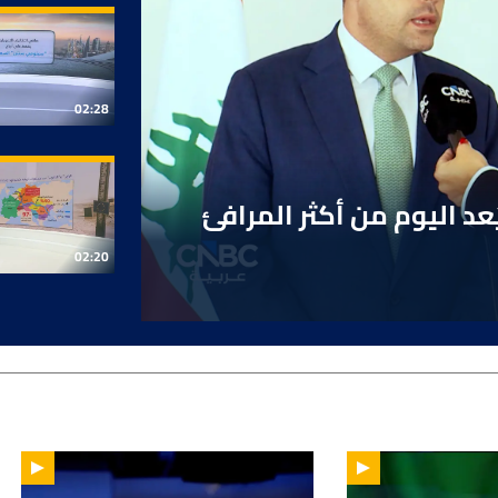
لة لمؤشرات الأسهم الأميركية مستقرة بانتظار تقرير الوظائف
يحذر من مديونية مرتفعة تهدد الأسواق
02:28
 عربية: المرفأ يُعد اليوم من أكثر المرافئ
 نتائج قوية وتوقعات إيجابية
02:20
طرح أسهمها بقيمة 9 مليارات دولار في شنغهاي
ع بشكل طفيف مع تراجع المخاوف بشأن رفع الفائدة