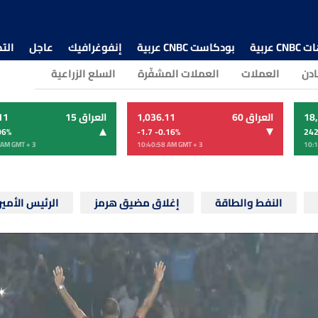
 عربية
بودكاست CNBC عربية
إنفوغرافيك
عاجل
الت
ادن
العملات
العملات المشفّرة
السلع الزراعية
18
العراق 60
1,036.11
العراق 15
11
06
%
-1.7 -0.16
%
242
 AM
GMT + 3
10:40:58 AM
GMT + 3
10:1
النفط والطاقة
إغلاق مضيق هرمز
الرئيس الأمي