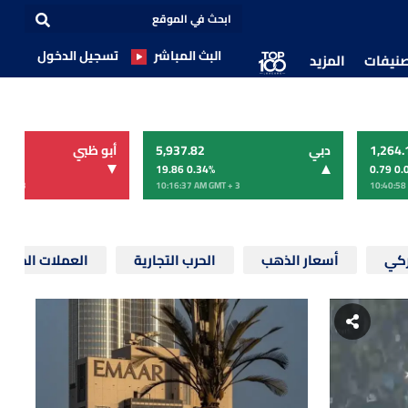
البث المباشر
تسجيل الدخول
صنيفات
المزيد
1,264.
دبي
5,937.82
أبو ظبي
%
19.86 0.34
%
0.79 0.
MT + 3
10:16:37 AM
GMT + 3
10:40:58
ركي
أسعار الذهب
الحرب التجارية
العملات المشفّ