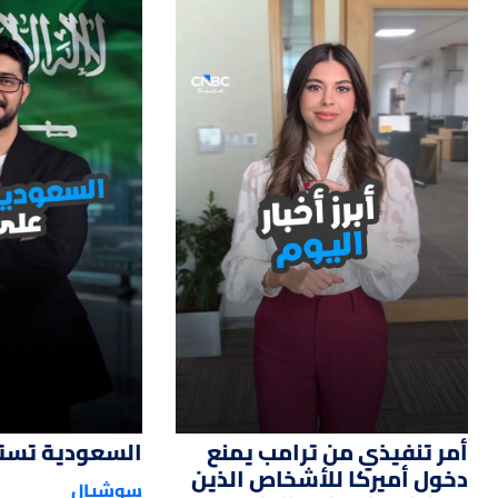
صناديق التح
منذ 14 ساعة
النحاس يقف
منذ 14 ساعة
🔴ستاندرد آند بورز 500 يتراجع مع ضغط أسعار النفط على الأسهم.
منذ 14 ساعة
12
01:14
النفط يرتفع
منذ 15 ساعة
🔴للمرة الأ
منذ 16 ساعة
صادرات نفط ا
أمر تنفيذي من ترامب يمنع
السعودية تستحو
دخول أميركا للأشخاص الذين
سوشيال
منذ 17 ساعة