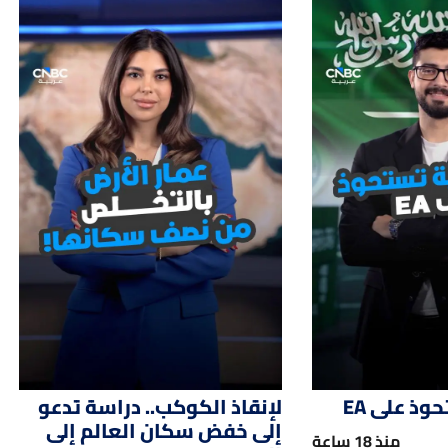
وط تتكبد خسائر تاريخية في يوليو
ز إلى مستوى قياسي وسط أزمة إمدادات عالمية
. وداو جونز يخسر أكثر من 450 نقطة
01:47
01:
 مع دراسة إيران حظر عبور سفن أميركا وإسرائيل مضيق هرمز
ولي.. علماء يستخدمون الذكاء الاصطناعي فى تصميم فيروسات صناعية
لشرق الأوسط إلى أميركا تبلغ أعلى مستوياتها منذ اندلاع الحرب
ذ على EA
لإنقاذ الكوكب.. دراسة تدعو
إلى خفض سكان العالم إلى
منذ 18 ساعة