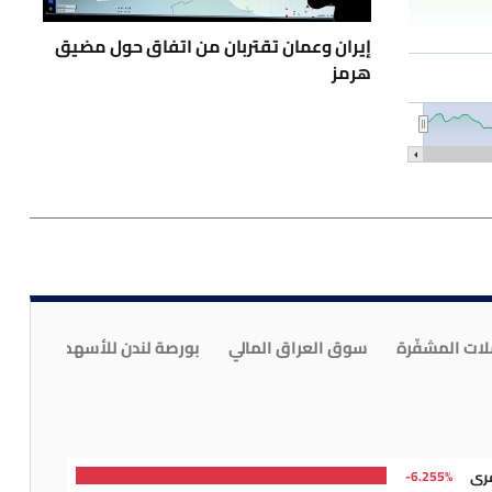
إيران وعمان تقتربان من اتفاق حول مضيق
هرمز
مستوى قياسي
لات المشفّرة
سوق العراق المالي
بورصة لندن للأسهم
رى
6.255%-