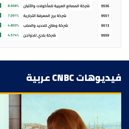
9536
شركة المصانع العربية للمأكولات والألبان
8.668%
منذ 10 ساعات
المتداولون يتوقعو
9551
شركة برج المعرفة التجارية
7.091%
9513
شركة وطني للحديد والصلب
4.803%
منذ 10 ساعات
9559
شركة بلدي للدواجن
4.574%
بنحو 35%
منذ 10 ساعات
مكتب المحاسبة
فيديوهات CNBC عربية
منذ 10 ساعات
تقرير الوظا
منذ 11 ساعة
AMD تستحوذ على شركة ناشئة لتسريع نماذج الذكاء الاصطناعي
منذ 11 ساعة