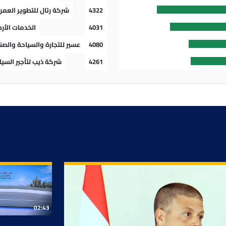
4322
شركة رتال للتطوير العمر
ن بلوغ ستاندرد آند بورز 8,000 نقطة في 2026
4031
الخدمات الأر
4080
عسير للتجارة والسياحة والصن
4261
شركة ذيب لتأجير السيا
مدير مرفأ بيروت لـ CNBC عربية: نمو الإيرادات بنحو 25% سنوياً.. وارتفاع التحوي
 الأميركي يكشف تضخيم إدارة ماسك لوفورات 110 مليار دولار
ئف الأميركية لشهر يوليو يصدر الجمعة وسط توقعات ضعيفة للنمو
02:43