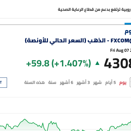
روبية ترتفع بدعم من قطاع الرعاية الصحية
وم
مات الإماراتية تستحوذ على 11 ناقلة بقيمة 4.8 مليارات درهم
FXCOM
-
الذهب (السعر الحالي للأونصة)
Fri Aug 07
430
إماراتية ترتفع 48% خلال النصف الأول من 2026
+59.8
(
+1.407
%)
 ترتفع 46.5% في النصف الأول من 2026
يوم
5 أيام
شهر
3 أشهر
6 أشهر
سنة
هذه السنة
T
قارية تتراجع بأكثر من 52% خلال النصف الأول من 2026
نحو أفضل مكاسب أسبوعية منذ يناير