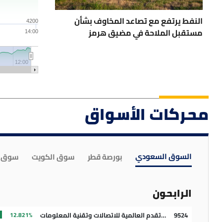
منذ 4 ساعات
إيقاف التداول 
النفط يرتفع مع تصاعد المخاوف بشأن
4200
مستقبل الملاحة في مضيق هرمز
14:00
منذ 4 ساعات
أرباح إعمار العقارية ال
12:00
منذ 5 ساعات
النفط يرتفع
محركات الأسواق
منذ 9 ساعات
فاتك هذا ال
السوق السعودي
بورصة قطر
سوق الكويت
سوق د
منذ 9 ساعات
قراصنة يسته
الرابحون
منذ 9 ساعات
أسعار البنزي
9524
شركة تقدم العالمية للاتصالات وتقنية المعلومات
12.821%