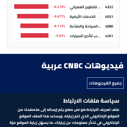
4322
شركة رتال للتطوير العمراني
6.219%-
4031
الخدمات الأرضية
5.677%-
4080
عسير للتجارة والسياحة والصناعة
5.113%-
4261
شركة ذيب لتأجير السيارات
5.02%-
فيديوهات CNBC عربية
جميع الفيديوهات
سياسة ملفات الارتباط
ملف تعريف الارتباط هو نص صغير يتم إرساله إلى متصفحك من
الموقع الإلكتروني الذي تتم زيارته. ويساعد هذا الملف الموقع
الإلكتروني في تذكّر معلومات عن زيارتك، ما يسهّل زيارة الموقع مرّة