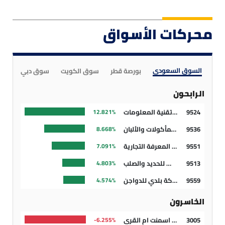
محركات الأسواق
السوق السعودي
بورصة قطر
سوق الكويت
سوق دبي
سوق
الرابحون
9524
شركة تقدم العالمية للاتصالات وتقنية المعلومات
12.821%
9536
شركة المصانع العربية للمأكولات والألبان
8.668%
9551
شركة برج المعرفة التجارية
7.091%
9513
شركة وطني للحديد والصلب
4.803%
9559
شركة بلدي للدواجن
4.574%
الخاسرون
3005
شركة اسمنت ام القرى
6.255%-