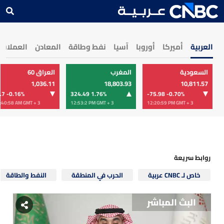
العربية
أميركا
أوروبا
آسيا
نفط وطاقة
المعادن
العملات
السعودية
المغرب
العراق 60
1,036.11
18,803.93
10,811.57
.7 -0.16
%
324.49 1.76
%
-75.98 -0.70
%
:40:58 AM
GMT + 3
12:53:2 PM
GMT + 3
12:20:59 PM
GMT + 3
روابط سريعة
خاص لـ CNBC عربية
الحرب في المنطقة
النفط والطاقة
البث المباشر