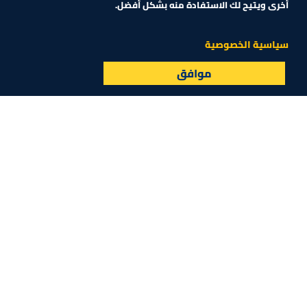
أخرى ويتيح لك الاستفادة منه بشكل أفضل.
02:43
14:44
مدير مرفأ بيروت لـ CNBC عربية: المرفأ يُعد
هل يرضخ المركزي الروس
سياسية الخصوصية
اليوم من أكثر المرافئ أماناً
بوتين؟
موافق
البث المباشر
الأسواق
القائمة
سوشيال