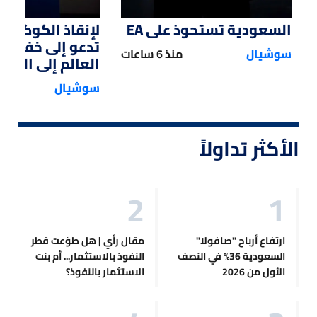
السعودية تستحوذ على EA
لإنقاذ الكوكب.. 
تدعو إلى خفض 
سوشيال
منذ 6 ساعات
العالم إلى النصف
سوشيال
الأكثر تداولاً
ارتفاع أرباح "صافولا"
مقال رأي | هل طوّعت قطر
السعودية 36% في النصف
النفوذ بالاستثمار... أم بنت
الأول من 2026
الاستثمار بالنفوذ؟