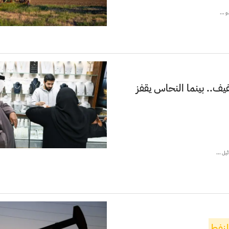
 ...
.. بينما النحاس يقفز
يل ...
لنفط