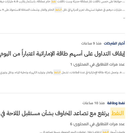
... حواذها على خمس ناقلات غاز عملاقة حديثة وست ناقلات
نفط
خام عملاقة، باستثمار يقارب 4.8 مليارات درهم، في خ ...
... مليارات درهم، في خطوة تستهدف تعزيز قدراتها في نقل
النفط
الخام والغاز. وشملت الصفقة الاستحواذ على 9 سفن من ...
...
أخبار الشركات
منذ 9 ساعات
إيقاف التداول على أسهم طاقة الإماراتية اعتباراً من اليوم 7 أغسطس 2026
عدد مرات التطابق في المحتوى:
1
... 6. وتعمل شركة طاقة الإماراتية في عدة قطاعات، تشمل
النفط
والغاز، وتوليد الكهرباء وتحلية المياه، ونقل وتوزي .
نفط وطاقة
منذ 10 ساعات
النفط
يرتفع مع تصاعد المخاوف بشأن مستقبل الملاحة ف
عدد مرات التطابق في المحتوى:
6
واصلت أسعار
النفط
ارتفاعها خلال تعاملات اليوم الجمعة، وسط تصاعد الم ...