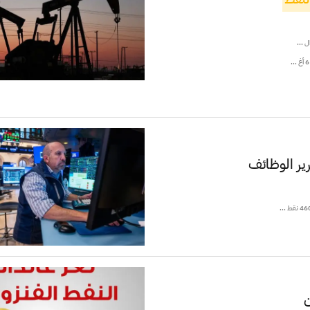
ل ...
رير الوظائف
ن