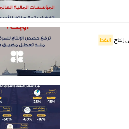
 إنتاج
النفط