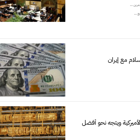
رين ...
ع ...
لام مع إيران
ائف الأميركية ويتجه نحو أفضل