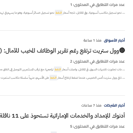
عدد مرات التطابق في المحتوى:
1
... نحو تسجيل مكاسب أسبوعية. وفي المقابل، تتجه أسعار
النفط
نحو تسجيل خسائر أسبوعية، وهو ما يسهم في تهدئة ا
أخبار الأسواق
منذ 1 ساعة
🔴وول ستريت ترتفع رغم تقرير الوظائف المخيب للآمال: (
عدد مرات التطابق في المحتوى:
2
... دات تجاوزت تقديرات السوق. في المقابل، واصلت أسعار
النفط
تراجعها، مع ترقب المستثمرين التوصل إلى اتفاق مح
... ة في وول ستريت أمس الخميس، عندما ضغط ارتفاع أسعار
النفط
على الأسهم، منهياً سلسلة مكاسب استمرت
أخبار الشركات
منذ 7 ساعات
أدنوك للإمداد والخدمات الإماراتية تستحوذ على 11 ناقلة بقيمة 4.8 مليارات درهم
عدد مرات التطابق في المحتوى:
5