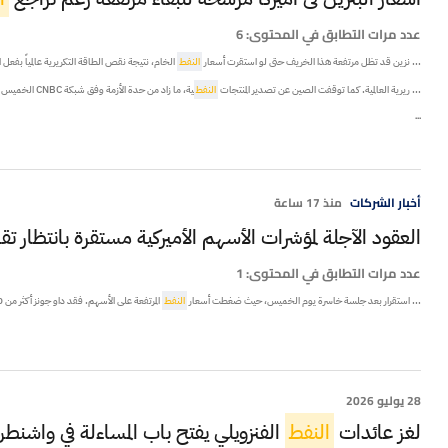
عدد مرات التطابق في المحتوى:
6
... نزين قد تظل مرتفعة هذا الخريف حتى لو استقرت أسعار
النفط
الخام، نتيجة نقص الطاقة التكريرية عالمياً بفعل ا
... ريرية العالمية. كما توقفت الصين عن تصدير المنتجات
النفط
ية، ما زاد من حدة الأزمة وفق شبكة CNBC الخميس 6 أغ ...
...
أخبار الشركات
منذ 17 ساعة
العقود الآجلة لمؤشرات الأسهم الأميركية مستقرة بانتظار تق
عدد مرات التطابق في المحتوى:
1
... استقرار بعد جلسة خاسرة يوم الخميس، حيث ضغطت أسعار
النفط
المرتفعة على الأسهم. فقد داو جونز أكثر من 460 نقط ...
28 يوليو 2026
لغز عائدات
النفط
الفنزويلي يفتح باب المساءلة في واشنط