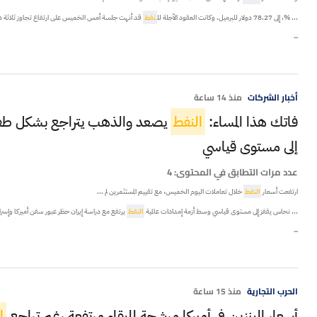
... %، إلى 78.27 دولار للبرميل. وكانت العقود الآجلة لل
نفط
قد أنهت جلسة أمس الخميس على ارتفاع تجاوز ثلاثة دو
...
أخبار الشركات
منذ 14 ساعة
فاتك هذا المساء:
النفط
يصعد والذهب يتراجع بشكل طفيف
إلى مستوى قياسي
عدد مرات التطابق في المحتوى:
4
ارتفعت أسعار
النفط
خلال تعاملات اليوم الخميس، مع تقييم المستثمرين لم ...
... نحاس يقفز إلى مستوى قياسي وسط أزمة إمدادات عالمية
النفط
يرتفع مع دراسة إيران حظر عبور سفن أميركا وإسرائ
...
الحرب التجارية
منذ 15 ساعة
أسعار البنزين فى أميركا مرشحة للبقاء مرتفعة رغم تراجع
ا