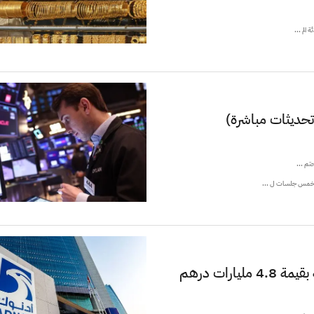
لم ...
تحديثات مباشرة)
تم ...
 خمس جلسات ل ...