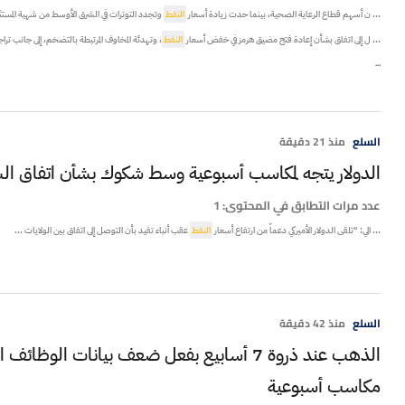
... ن أسهم قطاع الرعاية الصحية، بينما حدت زيادة أسعار
النفط
وتجدد التوترات في الشرق الأوسط من شهية المستثم
... ل إلى اتفاق بشأن إعادة فتح مضيق هرمز في خفض أسعار
النفط
، وتهدئة المخاوف المرتبطة بالتضخم، إلى جانب تراج
...
السلع
منذ 21 دقيقة
الدولار يتجه لمكاسب أسبوعية وسط شكوك بشأن اتفاق الس
عدد مرات التطابق في المحتوى:
1
... الي: "تلقى الدولار الأميركي دعماً من ارتفاع أسعار
النفط
عقب أنباء تفيد بأن التوصل إلى اتفاق بين الولايات ...
السلع
منذ 42 دقيقة
الذهب عند ذروة 7 أسابيع بفعل ضعف بيانات الوظ
مكاسب أسبوعية