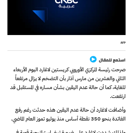
AFP
استمع للمقال
صرحت رئيسة المركزي الأوروبي كريستين لاغارد اليوم الأربعاء
الثاني والعشرين من مارس آذار بأن التضخم لا يزال مرتفعاً
للغاية، كما أن حالة عدم اليقين بشأن مساره في المستقبل قد
ارتفعت.
وأضافت لاغارد أن حالة عدم اليقين هذه حدثت رغم رفع
الفائدة بنحو 350 نقطة أساس منذ يوليو تموز العام الماضي.
ولذلك شددت لاغارد على ضرورة تبني استراتيجية قوية في