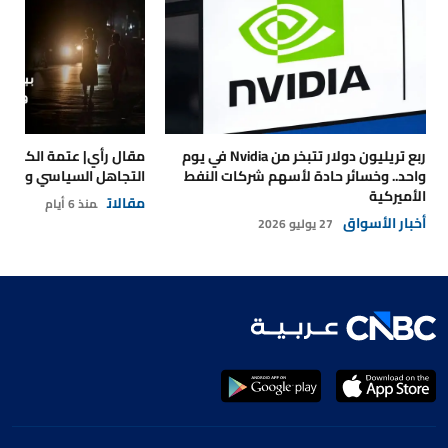
ربع تريليون دولار تتبخر من Nvidia في يوم
مقال رأي| عتمة الكهرباء
واحد.. وخسائر حادة لأسهم شركات النفط
التجاهل السياسي والتداع
الأميركية
مقالات
منذ 6 أيام
أخبار الأسواق
27 يوليو 2026