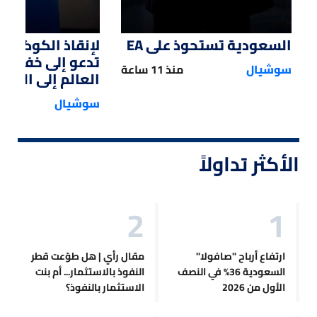
السعودية تستحوذ على EA
لإنقاذ الكوكب.. 
تدعو إلى خفض 
سوشيال
منذ 11 ساعة
العالم إلى النصف
سوشيال
الأكثر تداولاً
ارتفاع أرباح "صافولا"
مقال رأي | هل طوّعت قطر
السعودية 36% في النصف
النفوذ بالاستثمار... أم بنت
الأول من 2026
الاستثمار بالنفوذ؟