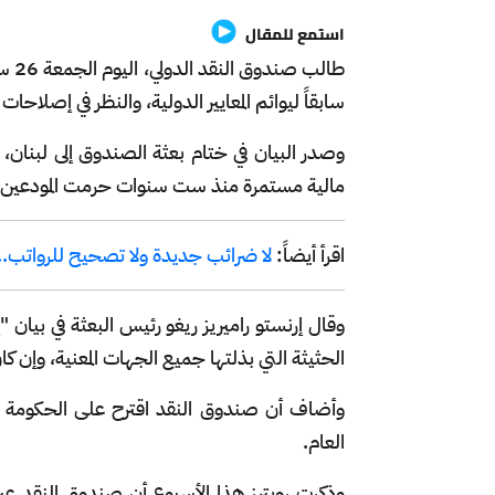
استمع للمقال
طالب
سابقاً ليوائم المعايير الدولية، والنظر في إصلاحا
وصدر البيان في ختام بعثة الصندوق إلى لبنان، 
مالية مستمرة منذ ست سنوات حرمت المودعين من
اقرأ أيضاً:
لا ضرائب جديدة ولا تصحيح للرواتب.. مجل
وقال إرنستو راميريز ريغو رئيس البعثة في بيان 
الحثيثة التي بذلتها جميع الجهات المعنية، وإن ك
وأضاف أن صندوق النقد اقترح على الحكومة ال
العام.
وذكرت رويترز هذا الأسبوع أن صندوق النقد عب