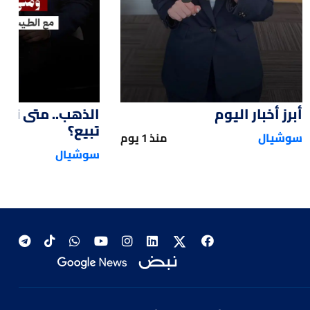
أبرز أخبار اليوم
الذهب.. متى تش
تبيع؟
سوشيال
منذ 1 يوم
سوشيال