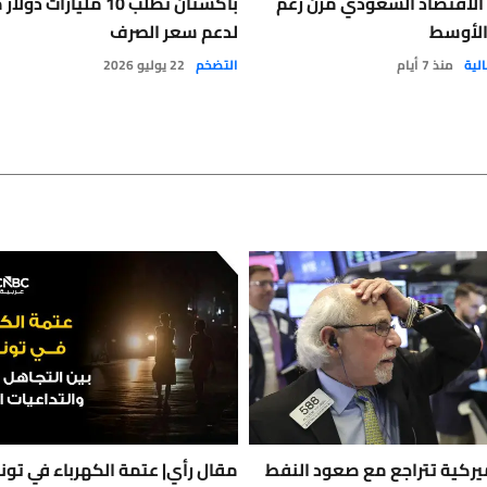
الاقتصاد السعودي مرن رغم
باكستان تطلب 10 مليارات 
الأوسط
لدعم سعر الصرف
لية
منذ 7 أيام
التضخم
22 يوليو 2026
يركية تتراجع مع صعود النفط
مقال رأي| عتمة الكهرباء في تون