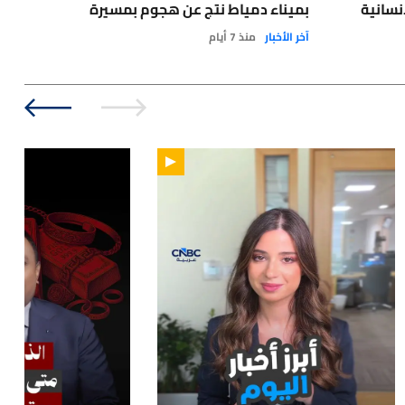
نسانية
بميناء دمياط نتج عن هجوم بمسيرة
مع 
آخر الأخبار
منذ 7 أيام
نفط
:14
01:00