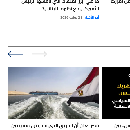
دولار من أميركا
ما هي أبرز الملفات التي ناقشها الرئيس
صند
الأميركي مع نظيره اللبناني؟
طوي
آخر الأخبار
21 يوليو 2026
بنو
س.. بين
مصر تعلن أن الحريق الذي نشب في سفينتين