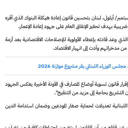
 صندوق النقد الدولي، اليوم الجمعة 26 سبتمبر/ أيلول، لبنان بتحسين قانون إعادة هيكلة البنوك الذي أقره
ت ضريبية بهدف تحفيز الإنفاق العام على جهود إعادة الإعمار.
الذي وعد قادته بإعطاء الأولوية للإصلاحات الاقتصادية بعد أزمة
 مدخراتهم وأدت إلى انهيار الاقتصاد.
س الوزراء اللبناني يقر مشروع موازنة 2026
"إقرار قانون تسوية أوضاع المصارف في الآونة الأخيرة يعكس الجهود
ان التشريع بحاجة إلى مزيد من التنقيح".
لبنانية تعديلات لحماية صغار المودعين وضمان استدامة الدين
ر عن قلقه من أن القانون لم يتضمن احتياطات كافية من تضارب