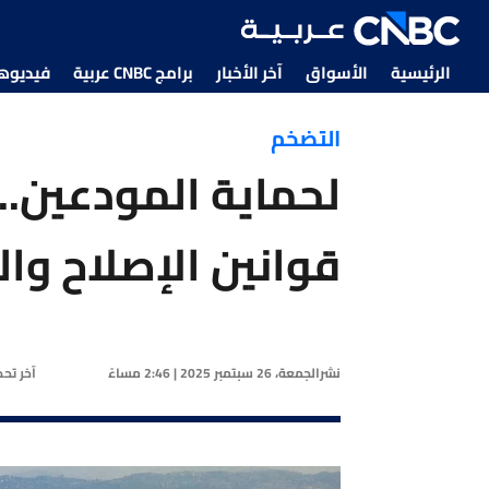
الرئيسية
الأسواق
آخر الأخبار
برامج CNBC عربية
فيديوهات CNBC
التضخم
لحماية المودعين..
قوانين الإصلاح وا
نشر
الجمعة، 26 سبتمبر 2025 | 2:46 مساءً
آخر تح