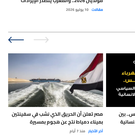
مونديال 2026.. والمغرب يتصدر الإيرادات
مليا
مقالات
10 يوليو 2026
الت
س.. بين
مصر تعلن أن الحريق الذي نشب في سفينتين
نسانية
بميناء دمياط نتج عن هجوم بمسيرة
مع 
آخر الأخبار
منذ 7 أيام
نفط