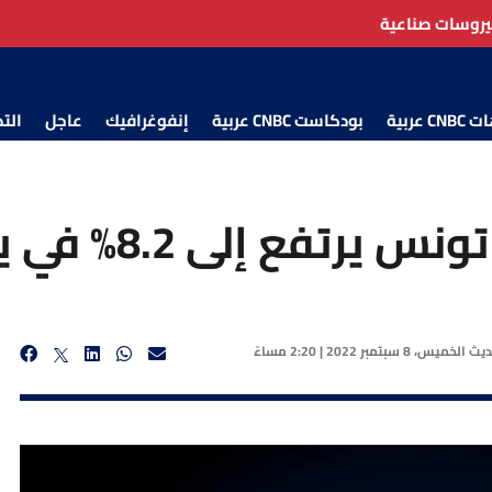
فيروسات صناعية
 عربية
بودكاست CNBC عربية
إنفوغرافيك
عاجل
الت
فع إلى 8.2% في يوليو
حديث
الخميس، 8 سبتمبر 2022 | 2:20 مساءً