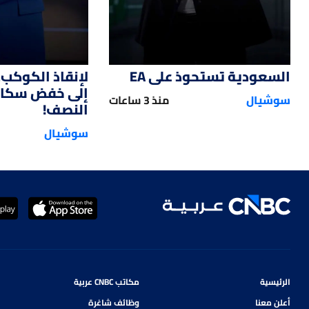
السعودية تستحوذ على EA
لإنقاذ الكوكب.
إلى خفض سكان 
سوشيال
منذ 3 ساعات
النصف!
سوشيال
الرئيسية
مكاتب CNBC عربية
أعلن معنا
وظائف شاغرة