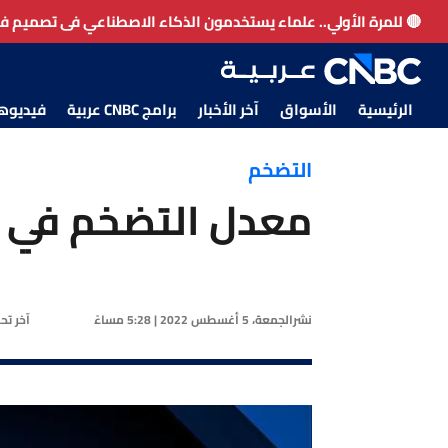
🔴 للمرة الأولي.. علماء يستخدمون الذكاء الاصطناعي فى تصميم 
الرئيسية
الأسواق
آخر الأخبار
برامج CNBC عربية
فيديوهات CNBC
التضخم
معدل التضخم في تونس يرت
نشر
الجمعة، 5 أغسطس 2022 | 5:28 مساءً
آخر ت