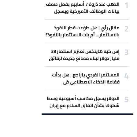
الذهب عند ذروة 7 أسابيع بفعل ضعف
بيانات الوظائف الأميركية ويسجل
أفضل مكاسب أسبوعية
مقال رأي | هل طوّعت قطر النفوذ
بالاستثمار... أم بنت الاستثمار بالنفوذ؟
إس كيه هاينكس تعتزم استثمار 38
مليار دولار لبناء مصانع جديدة لرقائق
الذاكرة
المستثمر الفردي يتراجع.. هل بدأت
فقاعة الذكاء الاصطناعي في
الانكماش؟
الدولار يسجل مكاسب أسبوعية وسط
شكوك بشأن اتفاق السلام مع إيران