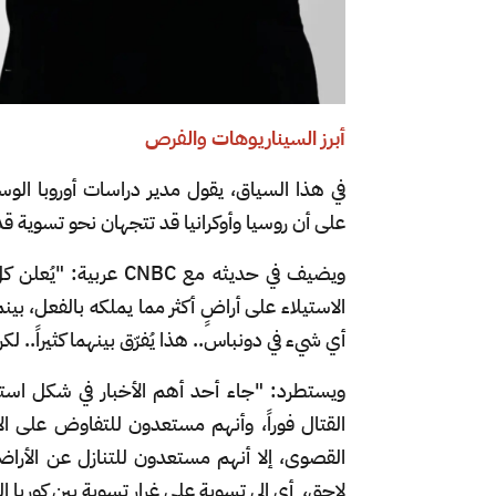
أبرز السيناريوهات والفرص
في هذا السياق، يقول مدير دراسات أوروبا ال
على أن روسيا وأوكرانيا قد تتجهان نحو تسوية قد 
ويضيف في حديثه مع BC
الاستيلاء على أراضٍ أكثر مما يملكه بالفعل، ب
أي شيء في دونباس.. هذا يُفرّق بينهما كثيراً.. لك
القتال فوراً، وأنهم مستعدون للتفاوض على ال
القصوى، إلا أنهم مستعدون للتنازل عن الأراضي 
لاحق، أي إلى تسوية على غرار تسوية بين كوريا ال