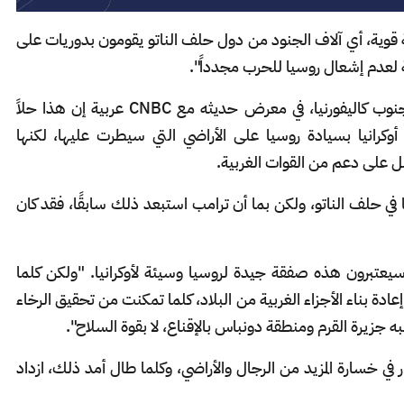
ة قوية، أي آلاف الجنود من دول حلف الناتو يقومون بدوريات على
عدم إشعال روسيا للحرب مجدداً".
ويعتقد مدير دراسات أوروبا الوسطى، جامعة جنوب كاليفورنيا، في معرض حديثه مع CNBC عربية إن هذا حلاً
ف أوكرانيا بسيادة روسيا على الأراضي التي سيطرت عليها، لكنها
ل على دعم من القوات الغربية.
في حلف الناتو، ولكن بما أن ترامب استبعد ذلك سابقًا، فقد كان
برون هذه صفقة جيدة لروسيا وسيئة لأوكرانيا. "ولكن كلما
ادة بناء الأجزاء الغربية من البلاد، كلما تمكنت من تحقيق الرخاء
جزيرة القرم ومنطقة دونباس بالإقناع، لا بقوة السلاح".
في خسارة المزيد من الرجال والأراضي، وكلما طال أمد ذلك، ازداد