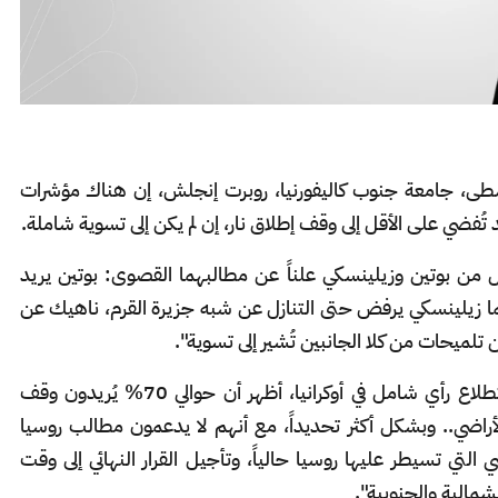
وسطى، جامعة جنوب كاليفورنيا، روبرت إنجلش، إن هناك مؤشرات
تُفضي على الأقل إلى وقف إطلاق نار، إن لم يكن إلى تسوية شاملة.
CN عربية: "يُعلن كل من بوتين وزيلينسكي علناً عن مطالبهما القصوى: بوتين يريد
ينما زيلينسكي يرفض حتى التنازل عن شبه جزيرة القرم، ناهيك عن
ن تلميحات من كلا الجانبين تُشير إلى تسوية".
ويستطرد: "جاء أحد أهم الأخبار في شكل استطلاع رأي شامل في أوكرانيا، أظهر أن حوالي 70% يُريدون وقف
أراضي.. وبشكل أكثر تحديداً، مع أنهم لا يدعمون مطالب روسيا
التي تسيطر عليها روسيا حالياً، وتأجيل القرار النهائي إلى وقت
شمالية والجنوبية".