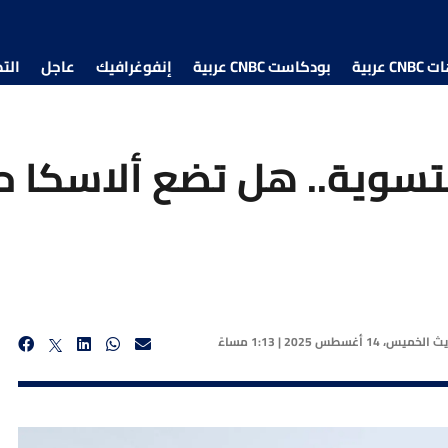
 عربية
بودكاست CNBC عربية
إنفوغرافيك
عاجل
الت
سوية.. هل تضع ألاسكا حد
يث
الخميس، 14 أغسطس 2025 | 1:13 مساءً