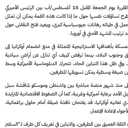
بينما يترقب العالم ما ستسفر عنه قمة ألاسكا المقررة يوم الجمعة المقبل 15 أغسطس/آب بين الرئيس الأميركي
تطرح تساؤلات نفسها حول ما إذا كانت هذه القمة يمكن أن تمثل
وعد يحمل في طياته رهانات جيوسياسية كبرى، ويعيد فتح النقاش حول
رتيب المشهد الأمني في أوروبا.
سكة بأهدافها الاستراتيجية المتمثلة في منع انضمام أوكرانيا إلى
 وجنوب البلاد، بينما ترفض كييف أي تنازل عن أراضٍ سيادية
وفي ظل هذا التباين الحاد، تتحرك الدبلوماسية الأميركية وسط
اً عن صيغة وسطية يمكن تسويقها للطرفين.
لأولى منذ شهور منصة مباشرة بين واشنطن وموسكو لمناقشة سبل
الأمد برعاية أميركية وغربية. كما أن الضغوط الاقتصادية المتزايدة
 تعانيه أوكرانيا، قد يفتحان نافذة ضيقة أمام حلول براغماتية،
اء لإعادة الإعمار.
 الثقة العميق بين الطرفين، والتباين في تعريف كل طرف لـ"السلام