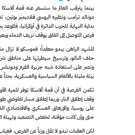
دونالد ترامب ونظيره الروسي فلاديمير بوتين، 
بداية النهاية للحرب الدائرة في أوكرانيا، فالم
فرص التوصل إلى اتفاق يوقف نزيف الدماء ويعيد ت
المشهد الراهن يبدو معقداً؛ فموسكو لا تزال متم
حلف الناتو، وترسيخ سيطرتها على مناطق شرق
وتصر على استعادة شبه جزيرة القرم ودونباس. 
بيئة مليئة بالألغام السياسية والعسكرية، بحث
تكمن الفرصة في أن قمة ألاسكا توفر للمرة ا
وقف إطلاق النار، وربما إطلاق مسار تفاوضي طويل 
على روسيا، والإرهاق العسكري والاقتصادي الذي
حتى وإن كانت مؤقتة، لخفض التصعيد وتهيئة الأجو
لكن العقبات تبدو لا تقل وزناً عن الفرص، فغياب