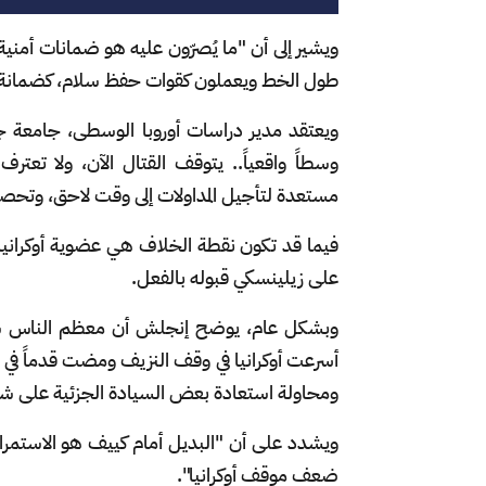
ويشير إلى أن "ما يُصرّون عليه هو ضمانات أمني
طول الخط ويعملون كقوات حفظ سلام، كضمانة ل
وسطاً واقعياً.. يتوقف القتال الآن، ولا تعتر
مستعدة لتأجيل المداولات إلى وقت لاحق، وتحص
فيما قد تكون نقطة الخلاف هي عضوية أوكرانيا 
على زيلينسكي قبوله بالفعل.
وبشكل عام، يوضح إنجلش أن معظم الناس سيعت
أسرعت أوكرانيا في وقف النزيف ومضت قدماً في إع
ومحاولة استعادة بعض السيادة الجزئية على شبه 
ويشدد على أن "البديل أمام كييف هو الاستمرار 
ضعف موقف أوكرانيا".